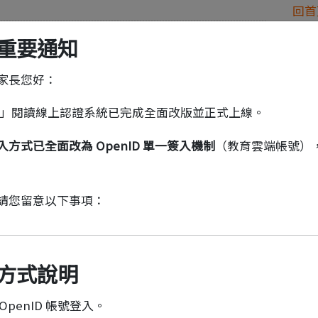
回首
(按
(按
(按
關於本站
訊息公告
群書博覽
心得
版重要通知
空
空
空
白
白
白
家長您好：
鍵
鍵
鍵
展
向
向
端」閱讀線上認證系統已完成全面改版並正式上線。
開
下
下
次
展
展
入方式已全面改為 OpenID 單一簽入機制
（教育雲端帳號）
選
開
開
單)
次
次
選
選
請您留意以下事項：
單)
單)
入方式說明
penID 帳號登入。