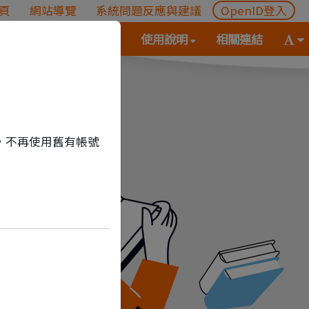
頁
網站導覽
系統問題反應與建議
OpenID登入
(
(按
字
分享專區
統計資料
使用說明
相關連結
按
空
體
空
白
大
白
鍵
小
鍵
向
切
向
下
換
下
展
(
，不再使用舊有帳號
展
開
空
開
次
白
次
選
鍵
選
單)
向
單)
下
展
開
次
選