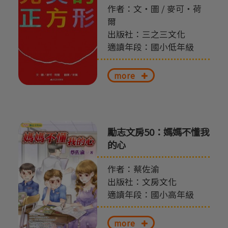
作者：文‧圖 / 麥可‧荷
爾
出版社：三之三文化
適讀年段：國小低年級
more
勵志文房50：媽媽不懂我
的心
作者：蔡佐渝
出版社：文房文化
適讀年段：國小高年級
more