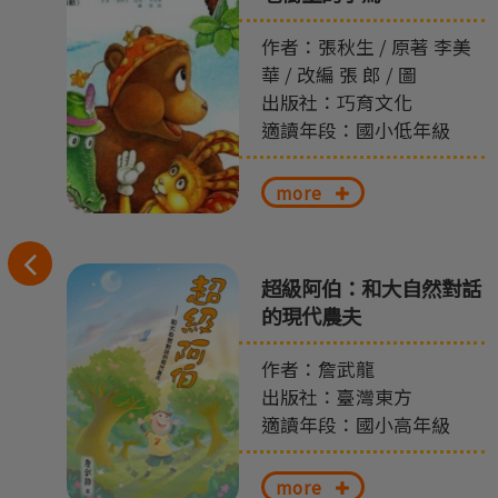
作者：張秋生 / 原著 李美
華 / 改編 張 郎 / 圖
出版社：巧育文化
適讀年段：國小低年級
more
往
超級阿伯：和大自然對話
左
的現代農夫
切
作者：詹武龍
換
出版社：臺灣東方
適讀年段：國小高年級
more