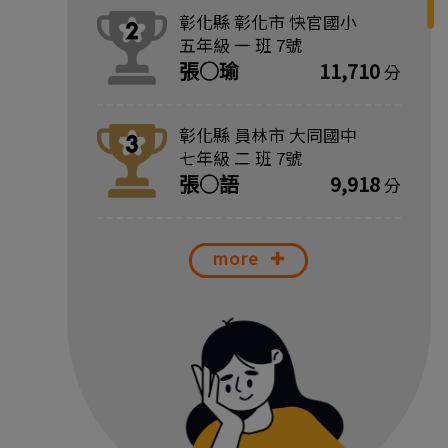
一
彰化縣 彰化市 快官國小
名
五年級 一 班 7號
張○瑜
11,710
分
第
二
彰化縣 員林市 大同國中
名
七年級 二 班 7號
張○語
9,918
分
第
三
名
more