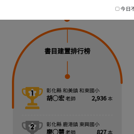
排行榜
今日
書目建置排行榜
彰化縣 和美鎮 和東國小
胡○宏
2,936
老師
本
第
一
彰化縣 鹿港鎮 東興國小
名
廖○慧
827
老師
本