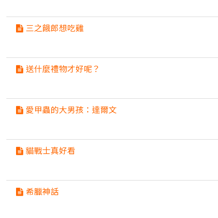
三之餓郎想吃雞
送什麼禮物才好呢？
愛甲蟲的大男孩：達爾文
貓戰士真好看
希臘神話