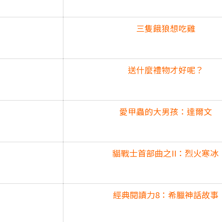
三隻餓狼想吃雞
送什麼禮物才好呢？
愛甲蟲的大男孩：達爾文
貓戰士首部曲之II：烈火寒冰
經典閱讀力8：希臘神話故事