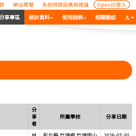
頁
網站導覽
系統問題反應與建議
OpenID登入
(
(按
字
分享專區
統計資料
使用說明
相關連結
按
空
體
空
白
大
白
鍵
小
鍵
向
切
向
下
換
下
展
(
展
開
空
開
次
白
次
選
鍵
選
單)
向
單)
下
展
分
開
享
所屬學校
分享日期
次
者
選
林
彰化縣 竹塘鄉 竹塘國小
2026-07-30