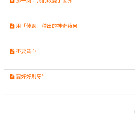
那一刻，我們改變了世界
用「傻勁」種出的神奇蘋果
不要貪心
要好好刷牙°