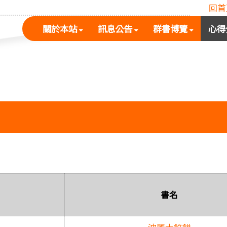
回首
(按
(按
(按
關於本站
訊息公告
群書博覽
心得
空
空
空
白
白
白
鍵
鍵
鍵
展
向
向
開
下
下
次
展
展
選
開
開
單)
次
次
選
選
單)
單)
書名