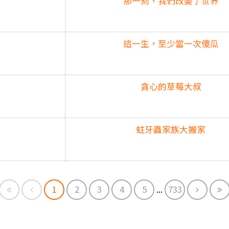
那一刻，我們改變了世界
這一生，至少當一次傻瓜
貪心的草莓大叔
蛀牙蟲家族大搬家
First
Previous
Next
E
1
2
3
4
5
...
733