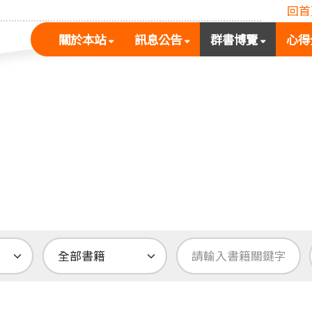
回首
(按
(按
(按
關於本站
訊息公告
群書博覽
心得
空
空
空
白
白
白
鍵
鍵
鍵
展
向
向
開
下
下
次
展
展
選
開
開
單)
次
次
選
選
單)
單)