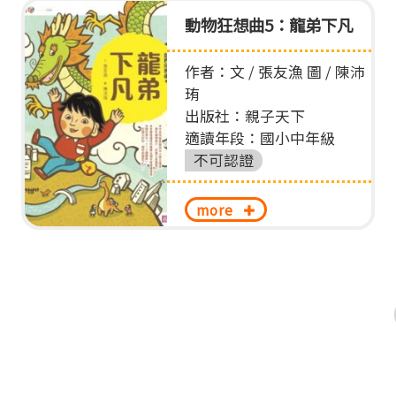
動物狂想曲5：龍弟下凡
作者：文 / 張友漁 圖 / 陳沛
珛
出版社：親子天下
適讀年段：國小中年級
不可認證
more