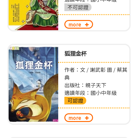
不可認證
more
狐狸金杯
作者：文 / 謝武彰 圖 / 蔡其
典
出版社：親子天下
適讀年段：國小中年級
可認證
more