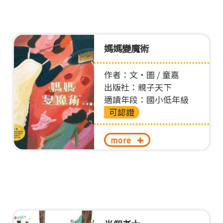
媽媽變魔術
作者：文‧圖 / 童嘉
出版社：親子天下
適讀年段：國小低年級
可認證
more