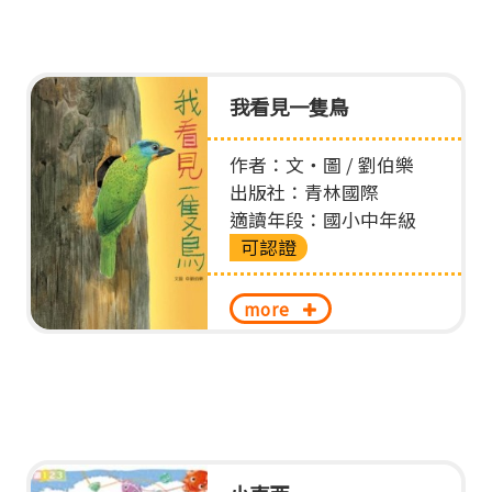
單
音
圖
我看見一隻鳥
作者：文‧圖 / 劉伯樂
出版社：青林國際
適讀年段：國小中年級
可認證
more