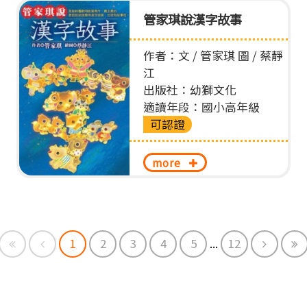
管家琪說漢字故事
作者：文 / 管家琪 圖 / 蔡靜
江
出版社：幼獅文化
適讀年段：國小高年級
可認證
more
First
Previous
Next
E
1
2
3
4
5
...
12