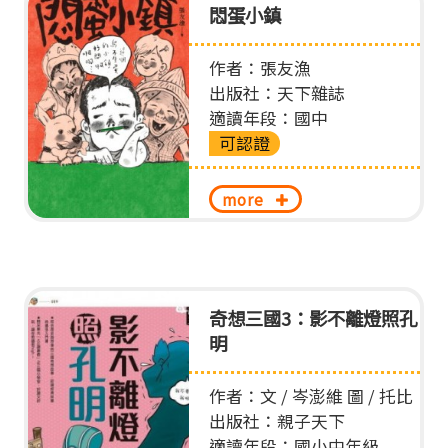
悶蛋小鎮
作者：張友漁
出版社：天下雜誌
適讀年段：國中
可認證
more
奇想三國3：影不離燈照孔
明
作者：文 / 岑澎維 圖 / 托比
出版社：親子天下
適讀年段：國小中年級