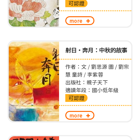
可認證
more
射日‧奔月：中秋的故事
作者：文 / 劉思源 圖 / 劉宗
慧 童詩 / 李紫蓉
出版社：親子天下
適讀年段：國小低年級
可認證
more