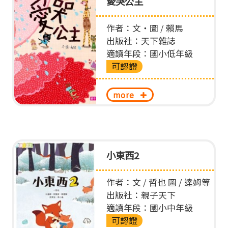
愛哭公主
作者：文‧圖 / 賴馬
出版社：天下雜誌
適讀年段：國小低年級
可認證
more
小東西2
作者：文 / 哲也 圖 / 達姆等
出版社：親子天下
適讀年段：國小中年級
可認證