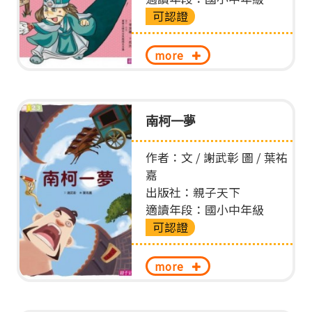
可認證
more
南柯一夢
作者：文 / 謝武彰 圖 / 葉祐
嘉
出版社：親子天下
適讀年段：國小中年級
可認證
more