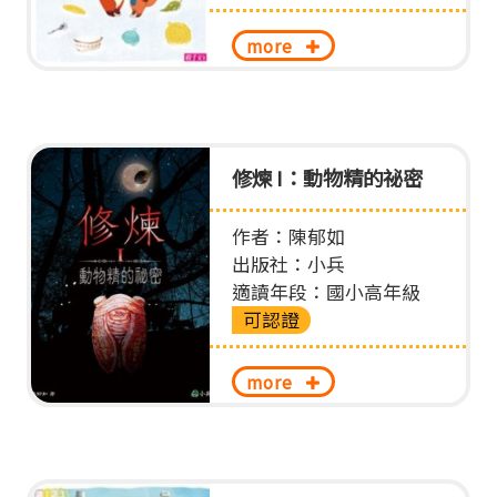
more
修煉 I：動物精的祕密
作者：陳郁如
出版社：小兵
適讀年段：國小高年級
可認證
more