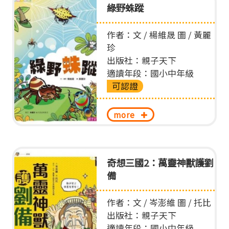
綠野蛛蹤
作者：文 / 楊維晟 圖 / 黃麗
珍
出版社：親子天下
適讀年段：國小中年級
可認證
more
奇想三國2：萬靈神獸護劉
備
作者：文 / 岑澎維 圖 / 托比
出版社：親子天下
適讀年段：國小中年級