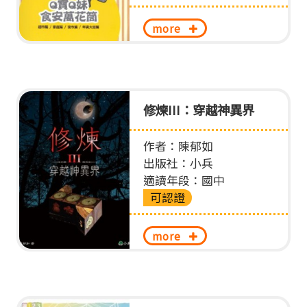
more
修煉III：穿越神異界
作者：陳郁如
出版社：小兵
適讀年段：國中
可認證
more