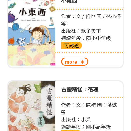
小東西
作者：文 / 哲也 圖 / 林小杯
等
出版社：親子天下
適讀年段：國小中年級
可認證
more
古靈精怪：花魂
作者：文：陳碏 圖：葉懿
瑩
出版社：小兵
適讀年段：國小高年級