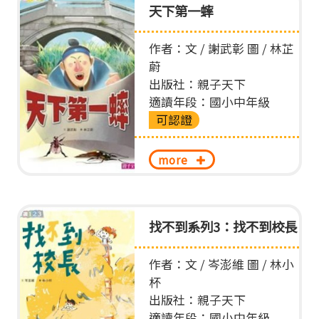
天下第一蟀
作者：文 / 謝武彰 圖 / 林芷
蔚
出版社：親子天下
適讀年段：國小中年級
可認證
more
找不到系列3：找不到校長
作者：文 / 岑澎維 圖 / 林小
杯
出版社：親子天下
適讀年段：國小中年級