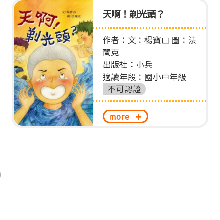
天啊！剃光頭？
作者：文：楊寶山 圖：法
蘭克
出版社：小兵
適讀年段：國小中年級
不可認證
more
nd