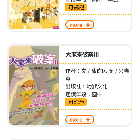
可認證
more
大家來破案Ⅲ
作者：文 / 陳偉民 圖 / 米糕
貴
出版社：幼獅文化
適讀年段：國中
可認證
more