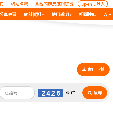
頁
網站導覽
系統問題反應與建議
OpenID登入
(
(按
字
分享專區
統計資料
使用說明
相關連結
按
空
體
空
白
大
白
鍵
小
鍵
向
切
向
下
換
下
展
(
展
開
空
開
次
白
書目下載
次
選
鍵
選
單)
向
單)
下
展
播
換
搜尋
開
放
一
次
語
張
選