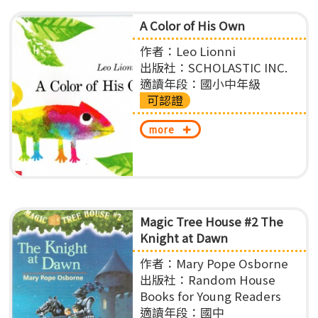
A Color of His Own
作者：Leo Lionni
出版社：SCHOLASTIC INC.
適讀年段：國小中年級
可認證
more
Magic Tree House #2 The
Knight at Dawn
作者：Mary Pope Osborne
出版社：Random House
Books for Young Readers
適讀年段：國中