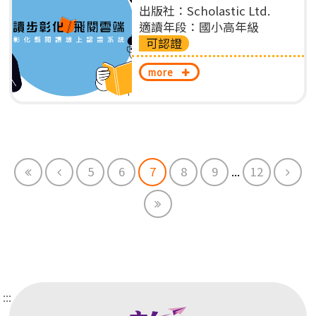
出版社：Scholastic Ltd.
適讀年段：國小高年級
可認證
more
First
Previous
Next
5
6
7
8
9
...
12
End
:::