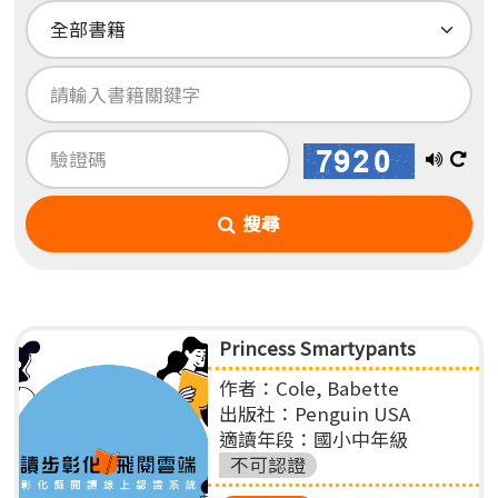
播
換
放
一
搜尋
語
張
音
圖
Princess Smartypants
作者：Cole, Babette
出版社：Penguin USA
適讀年段：國小中年級
不可認證