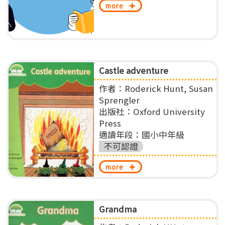
more
Castle adventure
作者：Roderick Hunt, Susan
Sprengler
出版社：Oxford University
Press
適讀年段：國小中年級
不可認證
more
Grandma