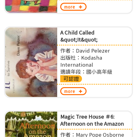
more
A Child Called
&quot;It&quot;
作者：David Pelezer
出版社：Kodasha
International
適讀年段：國小高年級
可認證
more
Magic Tree House ＃6:
Afternoon on the Amazon
作者：Mary Pope Osborne