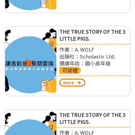
THE TRUE STORY OF THE 3
LITTLE PIGS.
作者：A. WOLF
出版社：Scholastic Ltd.
適讀年段：國小高年級
可認證
more
THE TRUE STORY OF THE 3
LITTLE PIGS.
作者：A. WOLF