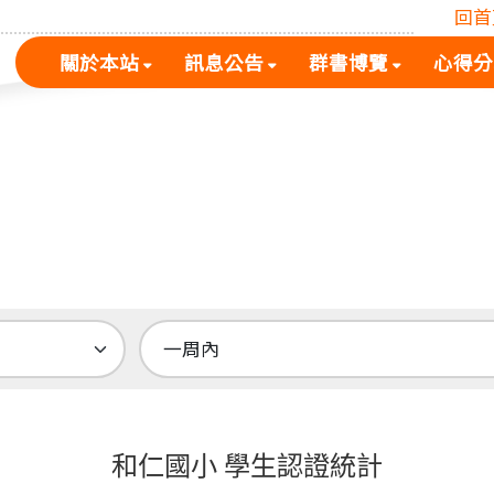
回首
(按
(按
(按
關於本站
訊息公告
群書博覽
心得分
空
空
空
白
白
白
鍵
鍵
鍵
展
向
向
開
下
下
次
展
展
選
開
開
單)
次
次
選
選
單)
單)
和仁國小 學生認證統計