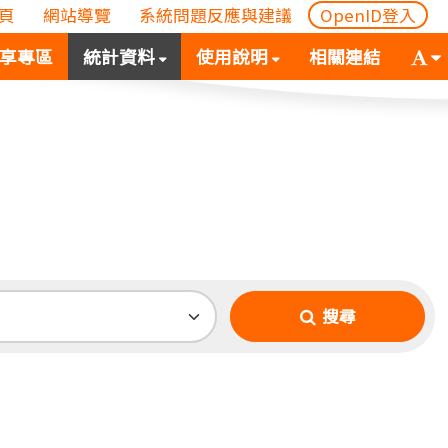
頁
網站導覽
系統問題反應與建議
OpenID登入
(
(按
字
享專區
統計資料
使用說明
相關連結
按
空
體
空
白
大
白
鍵
小
鍵
向
切
向
下
換
下
展
(
展
開
空
開
次
白
搜尋
次
選
鍵
選
單)
向
單)
下
展