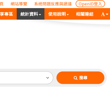
頁
網站導覽
系統問題反應與建議
OpenID登入
(
(按
字
享專區
統計資料
使用說明
相關連結
按
空
體
空
白
大
白
鍵
小
鍵
向
切
向
下
換
下
展
(
展
開
空
開
次
白
搜尋
次
選
鍵
選
單)
向
單)
下
展