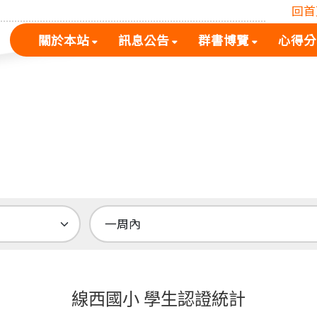
回首
(按
(按
(按
關於本站
訊息公告
群書博覽
心得分
空
空
空
白
白
白
鍵
鍵
鍵
展
向
向
開
下
下
次
展
展
選
開
開
單)
次
次
選
選
單)
單)
線西國小 學生認證統計