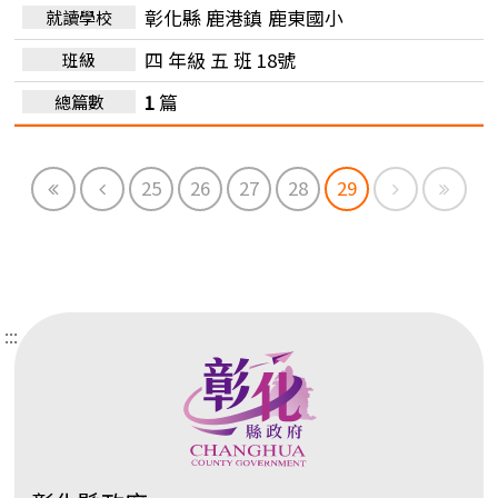
彰化縣 鹿港鎮
鹿東國小
四 年級 五 班 18號
1
篇
First
Previous
Next
End
25
26
27
28
29
:::