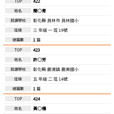
422
簡○青
彰化縣 員林市
員林國小
三 年級 一 班 19號
1
篇
423
許○芳
彰化縣 鹿港鎮
鹿東國小
五 年級 二 班 14號
1
篇
424
黃○儒