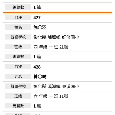
1
篇
427
施○羽
彰化縣 埔鹽鄉
好修國小
四 年級 一 班 21號
1
篇
428
曾○晴
彰化縣 溪湖鎮
東溪國小
六 年級 一 班 11號
1
篇