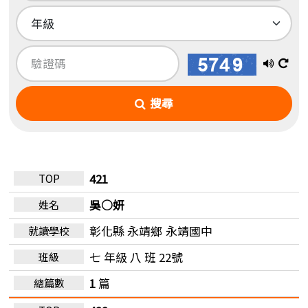
播
換
放
一
搜尋
語
張
音
圖
421
吳○妍
彰化縣 永靖鄉
永靖國中
七 年級 八 班 22號
1
篇