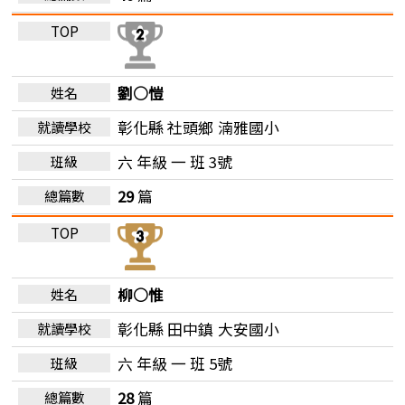
劉○愷
彰化縣 社頭鄉
湳雅國小
六 年級 一 班 3號
29
篇
柳○惟
彰化縣 田中鎮
大安國小
六 年級 一 班 5號
28
篇