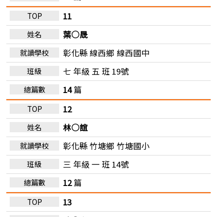
11
葉○晟
彰化縣 線西鄉
線西國中
七 年級 五 班 19號
14
篇
12
林○誼
彰化縣 竹塘鄉
竹塘國小
三 年級 一 班 14號
12
篇
13