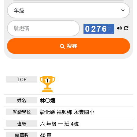
播
換
放
一
搜尋
語
張
音
圖
林○婕
彰化縣 福興鄉
永豐國小
六 年級 一 班 4號
40
篇