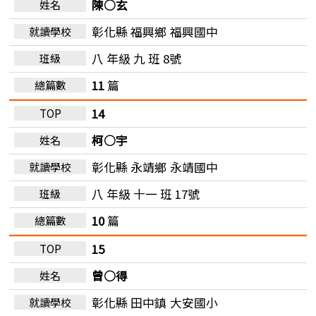
陳○玄
彰化縣 福興鄉
福興國中
八 年級 九 班 8號
11
篇
14
柯○宇
彰化縣 永靖鄉
永靖國中
八 年級 十一 班 17號
10
篇
15
曾○得
彰化縣 田中鎮
大安國小