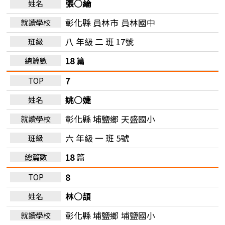
張○綸
彰化縣 員林市
員林國中
八 年級 二 班 17號
18
篇
7
姚○婕
彰化縣 埔鹽鄉
天盛國小
六 年級 一 班 5號
18
篇
8
林○頡
彰化縣 埔鹽鄉
埔鹽國小