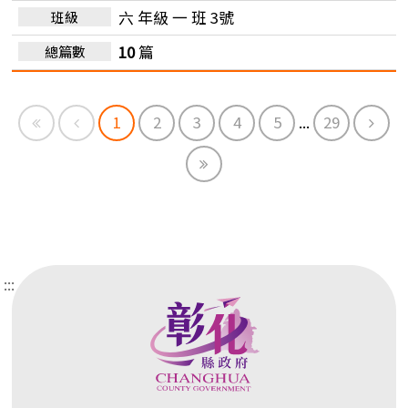
六 年級 一 班 3號
10
篇
First
Previous
Next
1
2
3
4
5
...
29
End
:::