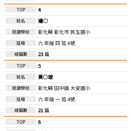
4
邊○
彰化縣 彰化市
民生國小
六 年級 四 班 6號
23
篇
5
黃○竣
彰化縣 田中鎮
大安國小
六 年級 一 班 4號
21
篇
6