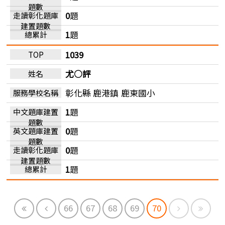
0
題
1
題
1039
尤○評
彰化縣 鹿港鎮
鹿東國小
1
題
0
題
0
題
1
題
First
Previous
Next
End
66
67
68
69
70