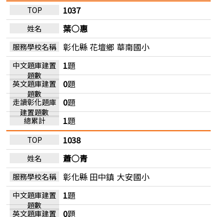
1037
葉○惠
彰化縣 花壇鄉
華南國小
1
題
0
題
0
題
1
題
1038
蕭○青
彰化縣 田中鎮
大安國小
1
題
0
題