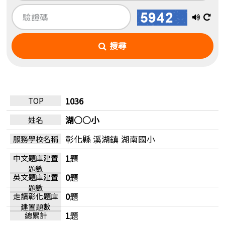
播
換
放
一
搜尋
語
張
音
圖
1036
湖○○小
彰化縣 溪湖鎮
湖南國小
1
題
0
題
0
題
1
題