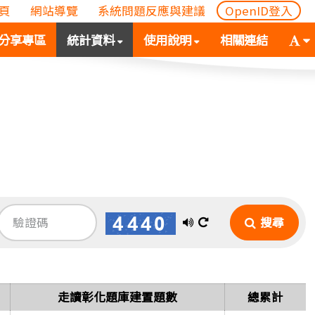
頁
網站導覽
系統問題反應與建議
OpenID登入
(
(按
字
分享專區
統計資料
使用說明
相關連結
按
空
體
空
白
大
白
鍵
小
鍵
向
切
向
下
換
下
展
(
展
開
空
開
次
白
次
選
鍵
選
單)
向
播
換
搜尋
單)
下
放
一
展
語
張
開
音
圖
次
走讀彰化題庫建置題數
總累計
選