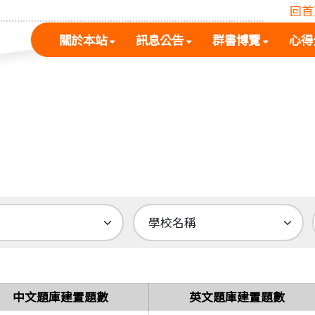
回首
(按
(按
(按
關於本站
訊息公告
群書博覽
心得
空
空
空
白
白
白
鍵
鍵
鍵
展
向
向
開
下
下
次
展
展
選
開
開
單)
次
次
選
選
單)
單)
中文題庫建置題數
英文題庫建置題數