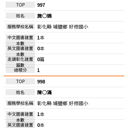
997
施○娟
彰化縣 埔鹽鄉
好修國小
1
本
0
本
0
篇
1
998
陳○滿
彰化縣 埔鹽鄉
好修國小
1
本
0
本