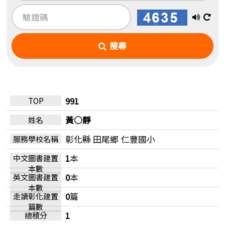
播
換
放
一
搜尋
語
張
音
圖
991
黃○靜
彰化縣 田尾鄉
仁豐國小
1
本
0
本
0
篇
1