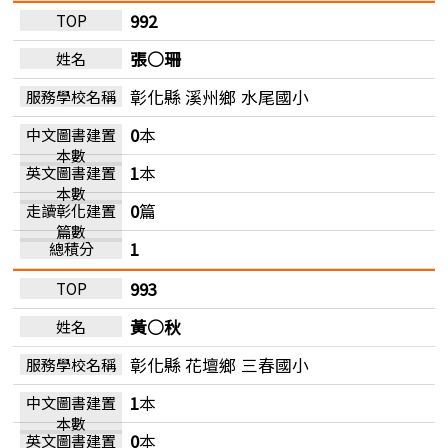
992
張○珊
彰化縣 溪州鄉
水尾國小
0
本
1
本
0
篇
1
993
黃○秋
彰化縣 花壇鄉
三春國小
1
本
0
本