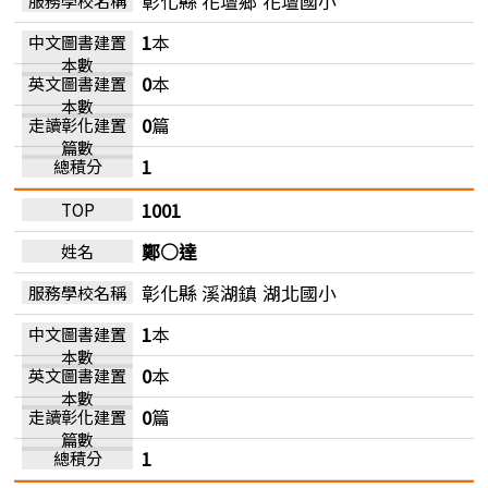
彰化縣 花壇鄉
花壇國小
1
本
0
本
0
篇
1
1001
鄭○達
彰化縣 溪湖鎮
湖北國小
1
本
0
本
0
篇
1