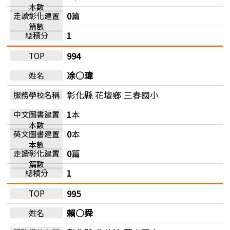
0
篇
1
994
凃○瑋
彰化縣 花壇鄉
三春國小
1
本
0
本
0
篇
1
995
賴○舜