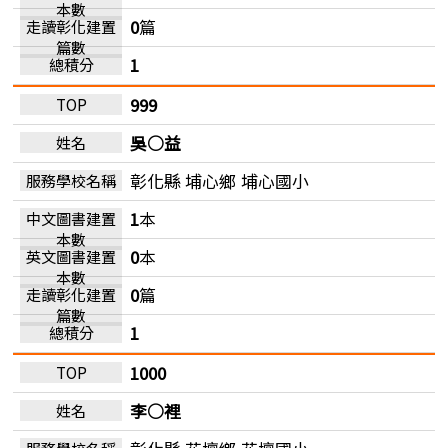
0
篇
1
999
吳○益
彰化縣 埔心鄉
埔心國小
1
本
0
本
0
篇
1
1000
李○裡