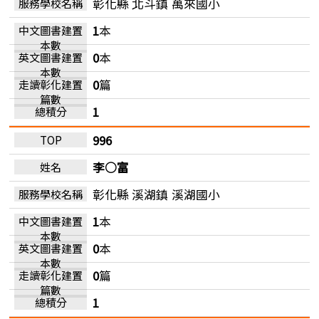
彰化縣 北斗鎮
萬來國小
1
本
0
本
0
篇
1
996
李○富
彰化縣 溪湖鎮
溪湖國小
1
本
0
本
0
篇
1