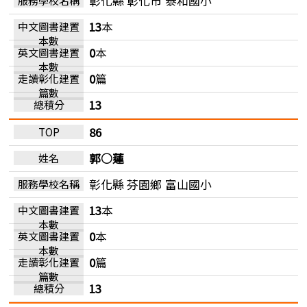
彰化縣 彰化市
泰和國小
13
本
0
本
0
篇
13
86
郭○蓮
彰化縣 芬園鄉
富山國小
13
本
0
本
0
篇
13