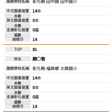
彰化縣 田中鎮
田中國小
14
本
0
本
0
篇
14
81
顏○智
彰化縣 福興鄉
大興國小
14
本
0
本
0
篇
14