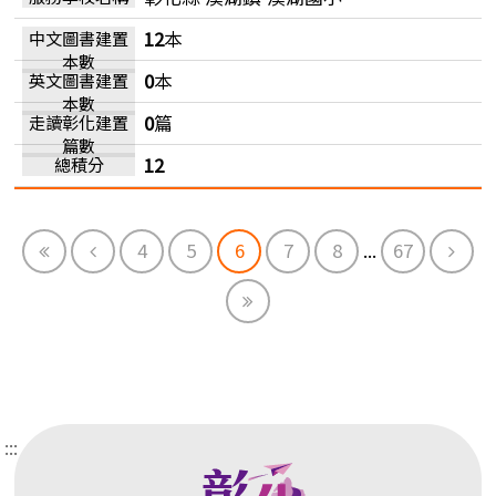
12
本
0
本
0
篇
12
First
Previous
Next
4
5
6
7
8
...
67
End
:::