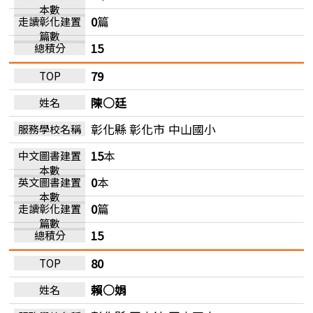
0
篇
15
79
陳○廷
彰化縣 彰化市
中山國小
15
本
0
本
0
篇
15
80
賴○娟