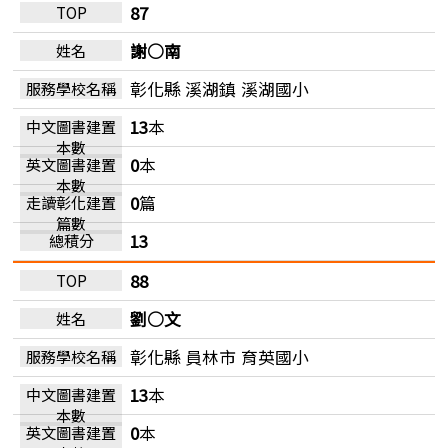
87
謝○南
彰化縣 溪湖鎮
溪湖國小
13
本
0
本
0
篇
13
88
劉○文
彰化縣 員林市
育英國小
13
本
0
本