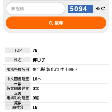
播
換
放
一
搜尋
語
張
音
圖
76
傅○子
彰化縣 彰化市
中山國小
16
本
0
本
0
篇
16