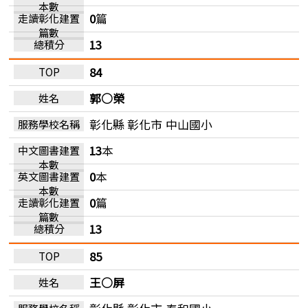
0
篇
13
84
郭○榮
彰化縣 彰化市
中山國小
13
本
0
本
0
篇
13
85
王○屏