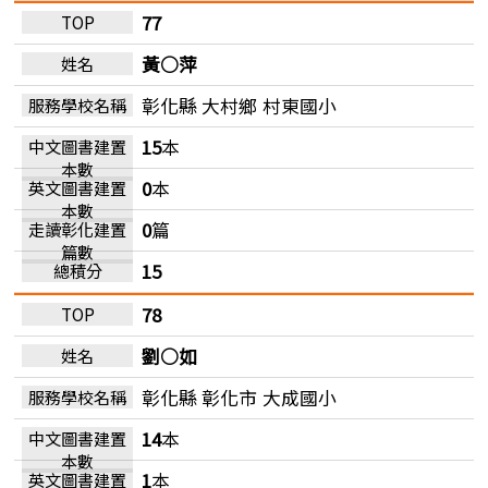
77
黃○萍
彰化縣 大村鄉
村東國小
15
本
0
本
0
篇
15
78
劉○如
彰化縣 彰化市
大成國小
14
本
1
本