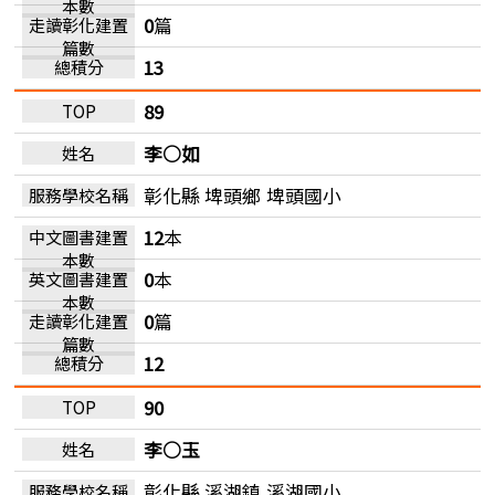
0
篇
13
89
李○如
彰化縣 埤頭鄉
埤頭國小
12
本
0
本
0
篇
12
90
李○玉
彰化縣 溪湖鎮
溪湖國小