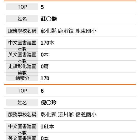
5
莊○傑
彰化縣 鹿港鎮
鹿東國小
170
本
0
本
0
篇
170
6
倪○玲
彰化縣 溪州鄉
僑義國小
161
本
0
本