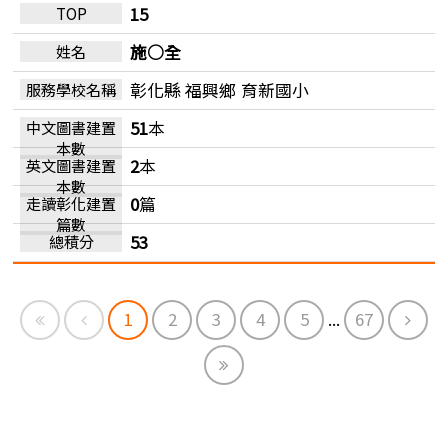
15
施○全
彰化縣 福興鄉
育新國小
51
本
2
本
0
篇
53
First
Previous
Next
1
2
3
4
5
...
67
End