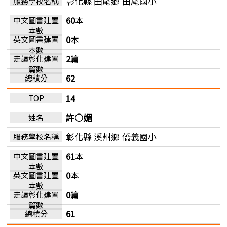
彰化縣 田尾鄉
田尾國小
60
本
0
本
2
篇
62
14
許○媚
彰化縣 溪州鄉
僑義國小
61
本
0
本
0
篇
61