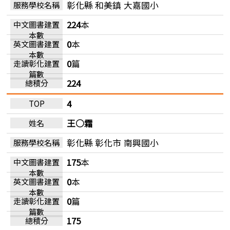
彰化縣 和美鎮
大嘉國小
224
本
0
本
0
篇
224
4
王○霜
彰化縣 彰化市
南興國小
175
本
0
本
0
篇
175