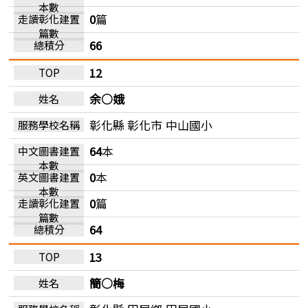
0
篇
66
12
余○娥
彰化縣 彰化市
中山國小
64
本
0
本
0
篇
64
13
簡○梅