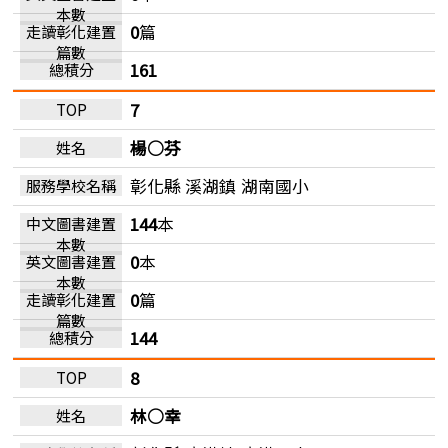
0
篇
161
7
楊○芬
彰化縣 溪湖鎮
湖南國小
144
本
0
本
0
篇
144
8
林○幸