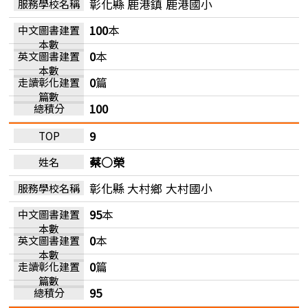
彰化縣 鹿港鎮
鹿港國小
100
本
0
本
0
篇
100
9
蔡○榮
彰化縣 大村鄉
大村國小
95
本
0
本
0
篇
95