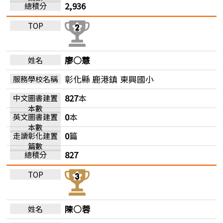
2,936
廖○慧
彰化縣 鹿港鎮
東興國小
827
本
0
本
0
篇
827
陳○蓉