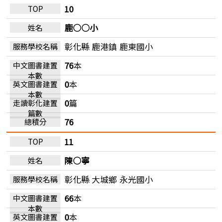
10
鹿○○小
彰化縣 鹿港鎮
鹿東國小
76
本
0
本
0
篇
76
11
陳○寧
彰化縣 大城鄉
永光國小
66
本
0
本