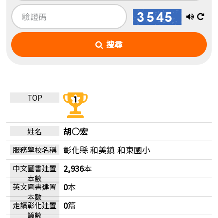
播
換
放
一
搜尋
語
張
音
圖
胡○宏
彰化縣 和美鎮
和東國小
2,936
本
0
本
0
篇