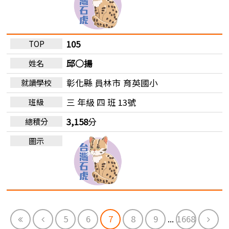
105
邱○揚
彰化縣 員林市
育英國小
三 年級 四 班 13號
3,158
分
First
Previous
Next
5
6
7
8
9
...
1668