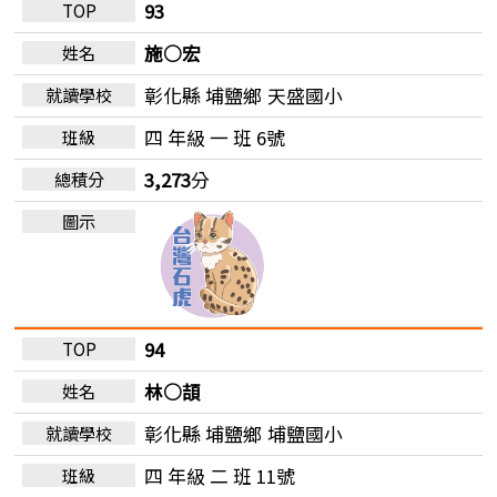
93
施○宏
彰化縣 埔鹽鄉
天盛國小
四 年級 一 班 6號
3,273
分
94
林○頡
彰化縣 埔鹽鄉
埔鹽國小
四 年級 二 班 11號