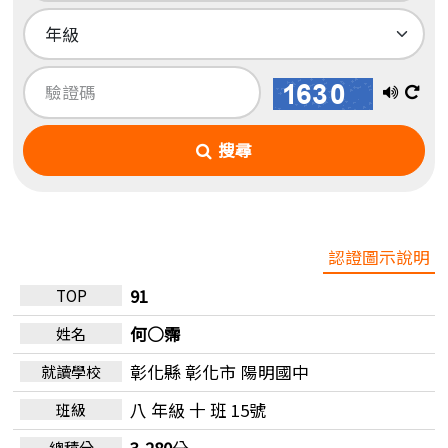
播
換
放
一
搜尋
語
張
音
圖
認證圖示說明
91
何○霈
彰化縣 彰化市
陽明國中
八 年級 十 班 15號
3,280
分