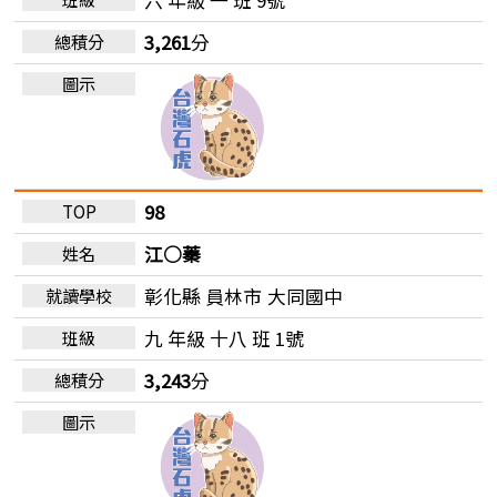
3,261
分
98
江○蓁
彰化縣 員林市
大同國中
九 年級 十八 班 1號
3,243
分