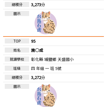
3,273
分
95
施○成
彰化縣 埔鹽鄉
天盛國小
四 年級 一 班 5號
3,272
分