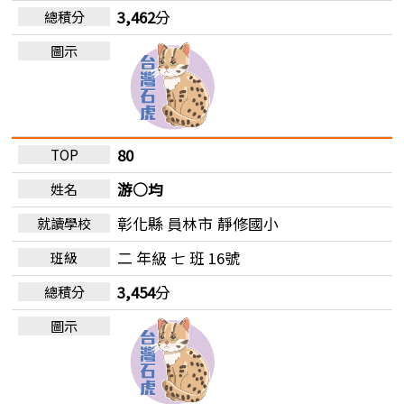
3,462
分
80
游○均
彰化縣 員林市
靜修國小
二 年級 七 班 16號
3,454
分