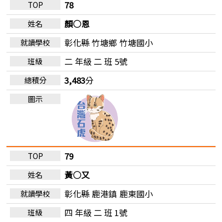
78
顏○恩
彰化縣 竹塘鄉
竹塘國小
二 年級 二 班 5號
3,483
分
79
黃○又
彰化縣 鹿港鎮
鹿東國小
四 年級 二 班 1號