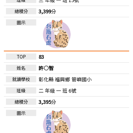
3,399
分
83
許○智
彰化縣 福興鄉
管嶼國小
二 年級 一 班 6號
3,395
分