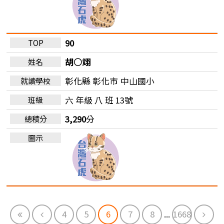
90
胡○翊
彰化縣 彰化市
中山國小
六 年級 八 班 13號
3,290
分
First
Previous
Next
4
5
6
7
8
...
1668