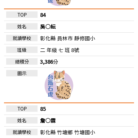
84
吳○紜
彰化縣 員林市
靜修國小
二 年級 七 班 8號
3,386
分
85
詹○霖
彰化縣 竹塘鄉
竹塘國小