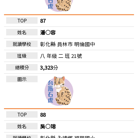
87
潘○容
彰化縣 員林市
明倫國中
八 年級 二 班 21號
3,323
分
88
吳○瑢
彰化縣 永靖鄉
福興國小