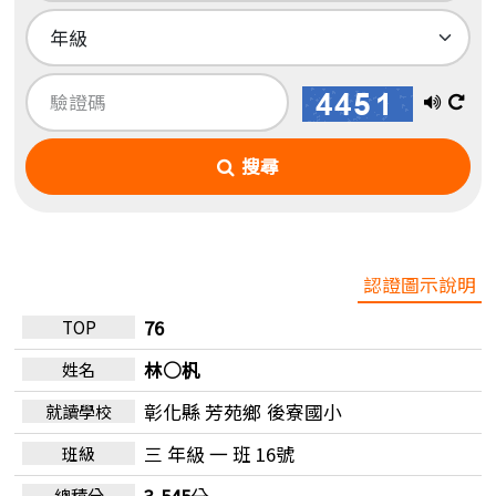
播
換
放
一
搜尋
語
張
音
圖
認證圖示說明
76
林○杋
彰化縣 芳苑鄉
後寮國小
三 年級 一 班 16號
3,545
分