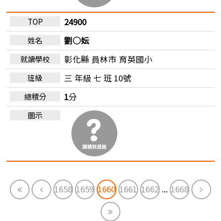
24900
劉○妘
彰化縣 員林市
育英國小
三 年級 七 班 10號
1
分
First
Previous
Next
1658
1659
1660
1661
1662
...
1668
End