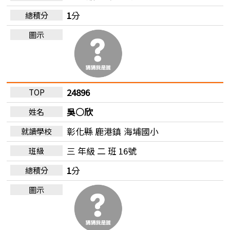
1
分
24896
吳○欣
彰化縣 鹿港鎮
海埔國小
三 年級 二 班 16號
1
分