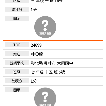
三 年級 一 班 16號
1
分
24899
林○綺
彰化縣 員林市
大同國中
七 年級 十五 班 5號
1
分