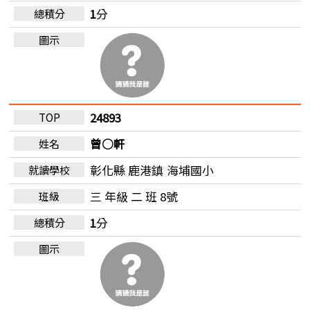
1
分
24893
曾○軒
彰化縣 鹿港鎮
海埔國小
三 年級 二 班 8號
1
分