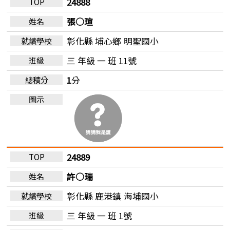
24888
張○瑄
彰化縣 埔心鄉
明聖國小
三 年級 一 班 11號
1
分
24889
許○瑞
彰化縣 鹿港鎮
海埔國小
三 年級 一 班 1號