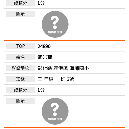
1
分
24890
武○寶
彰化縣 鹿港鎮
海埔國小
三 年級 一 班 6號
1
分