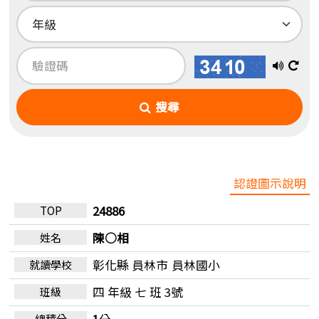
播
換
放
一
搜尋
語
張
音
圖
認證圖示說明
24886
陳○相
彰化縣 員林市
員林國小
四 年級 七 班 3號
1
分