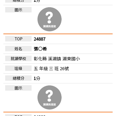
24887
張○希
彰化縣 溪湖鎮
湖東國小
五 年級 三 班 26號
1
分