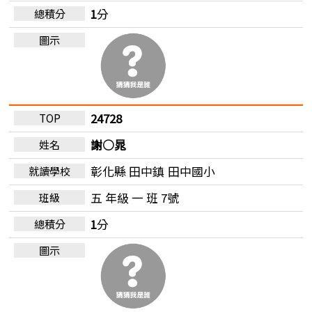
1
分
24728
謝○晁
彰化縣 田中鎮
田中國小
五 年級 一 班 7號
1
分