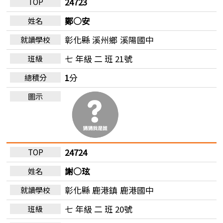
24723
鄭○安
彰化縣 溪州鄉
溪陽國中
七 年級 二 班 21號
1
分
24724
謝○玹
彰化縣 鹿港鎮
鹿港國中
七 年級 二 班 20號