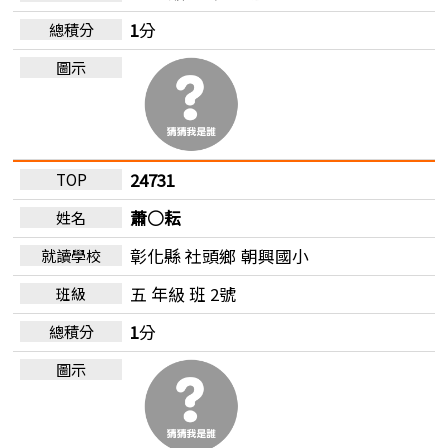
1
分
24731
蕭○耘
彰化縣 社頭鄉
朝興國小
五 年級 班 2號
1
分