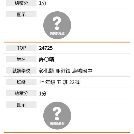
1
分
24725
許○晴
彰化縣 鹿港鎮
鹿鳴國中
七 年級 五 班 22號
1
分