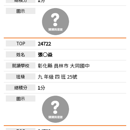
24722
張○焱
彰化縣 員林市
大同國中
九 年級 四 班 25號
1
分