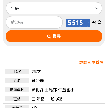
播
換
放
一
搜尋
語
張
音
圖
認證圖示說明
24721
彭○瑞
彰化縣 田尾鄉
仁豐國小
五 年級 一 班 9號
1
分