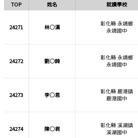
TOP
姓名
就讀學校
彰化縣 永靖鄉
24271
林○漢
永靖國中
彰化縣 永靖鄉
24272
劉○錡
永靖國中
彰化縣 鹿港鎮
24273
李○恩
鹿港國中
彰化縣 溪湖鎮
24274
陳○君
溪湖國中