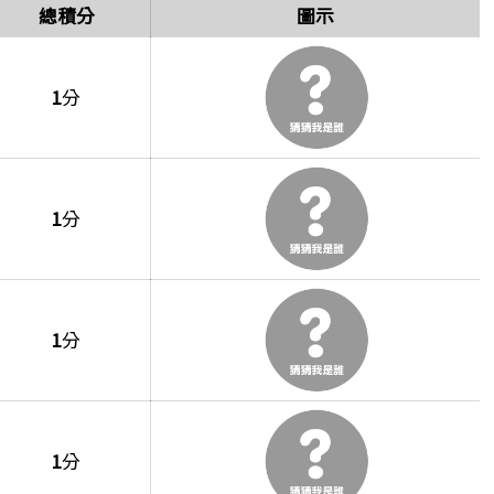
單
總積分
圖示
1
分
1
分
1
分
1
分