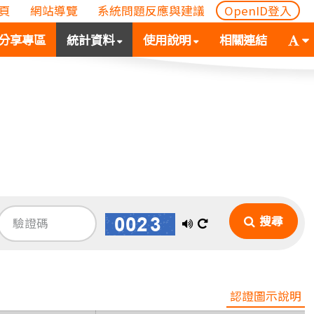
頁
網站導覽
系統問題反應與建議
OpenID登入
(
(按
字
分享專區
統計資料
使用說明
相關連結
按
空
體
空
白
大
白
鍵
小
鍵
向
切
向
下
換
下
展
(
展
開
空
開
次
白
次
選
鍵
選
單)
向
搜尋
播
換
單)
下
放
一
展
語
張
開
次
音
圖
認證圖示說明
選