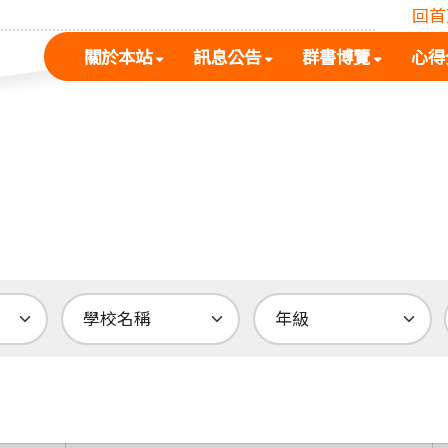
回首
(按
(按
(按
關於本站
訊息公告
群書博覽
心得
空
空
空
白
白
白
鍵
鍵
鍵
展
向
向
開
下
下
次
展
展
選
開
開
單)
次
次
選
選
單)
單)