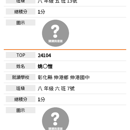
八 年級 五 班 13號
1
分
24104
姚○愷
彰化縣 伸港鄉
伸港國中
八 年級 六 班 7號
1
分