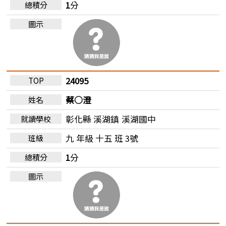
1
分
24095
蔡○澄
彰化縣 溪湖鎮
溪湖國中
九 年級 十五 班 3號
1
分