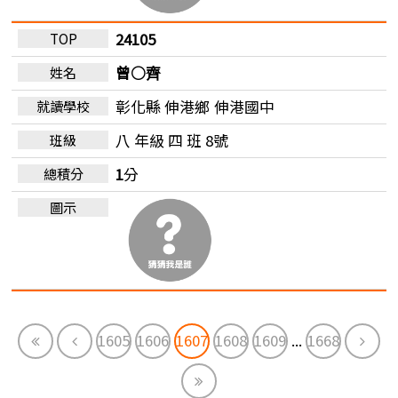
24105
曾○齊
彰化縣 伸港鄉
伸港國中
八 年級 四 班 8號
1
分
First
Previous
Next
1605
1606
1607
1608
1609
...
1668
End