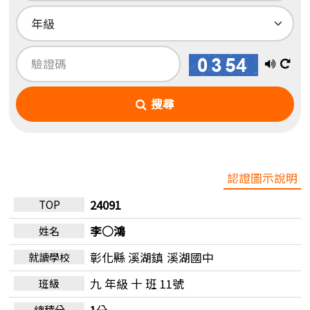
播
換
放
一
搜尋
語
張
音
圖
認證圖示說明
24091
李○鴻
彰化縣 溪湖鎮
溪湖國中
九 年級 十 班 11號
1
分