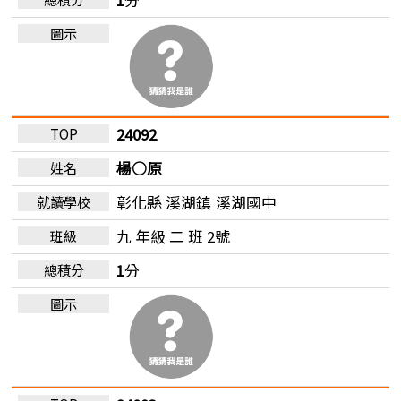
24092
楊○原
彰化縣 溪湖鎮
溪湖國中
九 年級 二 班 2號
1
分