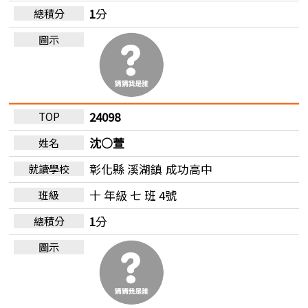
1
分
24098
沈○萱
彰化縣 溪湖鎮
成功高中
十 年級 七 班 4號
1
分