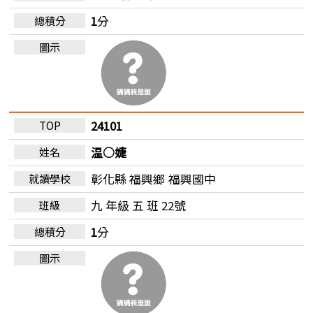
1
分
24101
温○婕
彰化縣 福興鄉
福興國中
九 年級 五 班 22號
1
分