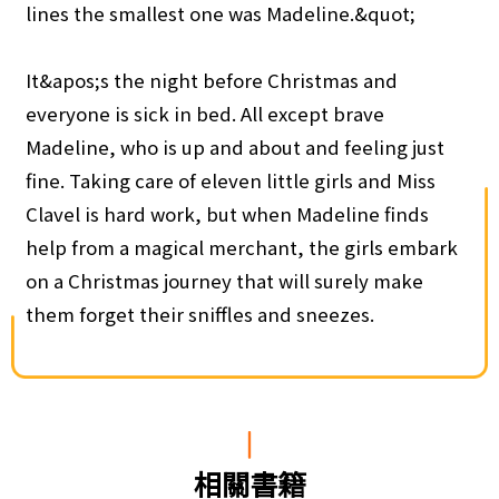
lines the smallest one was Madeline.&quot;
It&apos;s the night before Christmas and
everyone is sick in bed. All except brave
Madeline, who is up and about and feeling just
fine. Taking care of eleven little girls and Miss
Clavel is hard work, but when Madeline finds
help from a magical merchant, the girls embark
on a Christmas journey that will surely make
them forget their sniffles and sneezes.
相關書籍