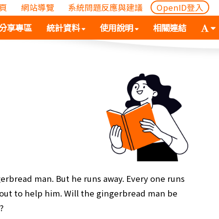
頁
網站導覽
系統問題反應與建議
OpenID登入
(
(按
字
分享專區
統計資料
使用說明
相關連結
按
空
體
空
白
大
白
鍵
小
鍵
向
切
向
下
換
下
展
(
展
開
空
開
次
白
次
選
鍵
選
單)
向
單)
下
展
rbread man. But he runs away. Every one runs
開
 out to help him. Will the gingerbread man be
次
?
選