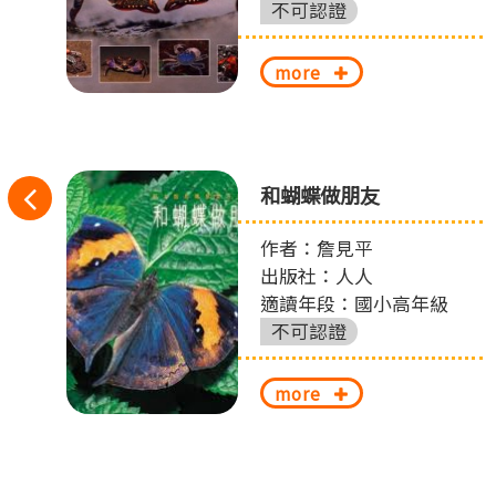
不可認證
more
往
消
和蝴蝶做朋友
左
作者：詹見平
圖
出版社：人人
切
適讀年段：國小高年級
換
不可認證
more