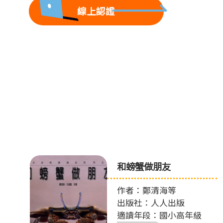
線上認證
魔
和螃蟹做朋友
作者：鄭清海等
出版社：人人出版
適讀年段：國小高年級