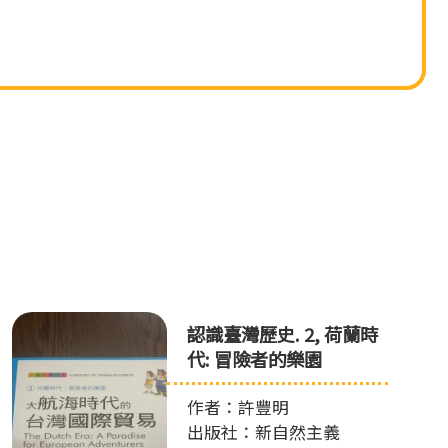
認識臺灣歷史. 2, 荷蘭時
代: 冒險者的樂園
作者：許豐明
出版社：新自然主義