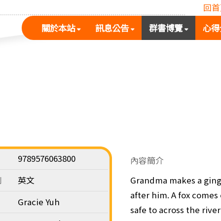
回首
(按
(按
(按
關於本站
訊息公告
群書博覽
心得
空
空
空
白
白
白
鍵
鍵
鍵
展
向
向
開
下
下
次
展
展
選
開
開
單)
次
次
選
選
單)
單)
9789576063800
內容簡介
別
英文
Grandma makes a ginge
after him. A fox comes
Gracie Yuh
safe to across the river