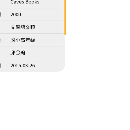
Caves Books
期
2000
文學語文類
段
國小高年級
邱〇瑜
期
2015-03-26