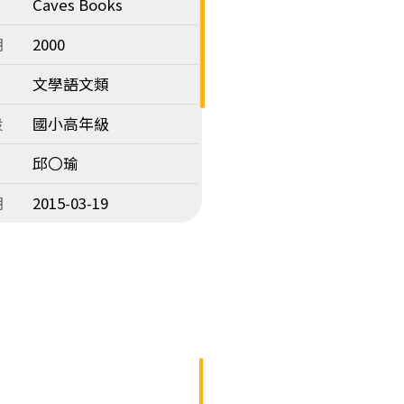
Caves Books
期
2000
文學語文類
段
國小高年級
邱〇瑜
期
2015-03-19