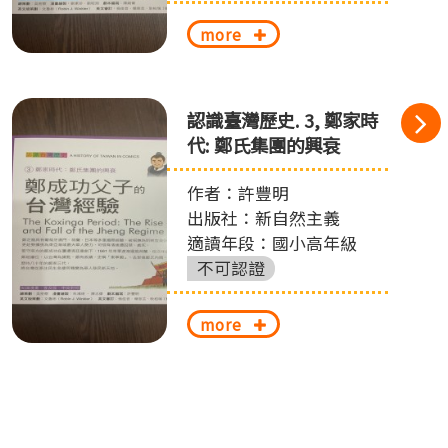
more
認識臺灣歷史. 3, 鄭家時
代: 鄭氏集團的興衰
作者：許豐明
出版社：新自然主義
適讀年段：國小高年級
不可認證
more