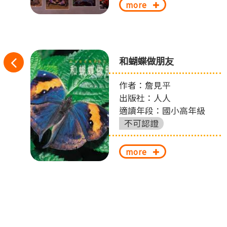
more
往
消
和蝴蝶做朋友
左
作者：詹見平
圖
出版社：人人
切
適讀年段：國小高年級
換
不可認證
more