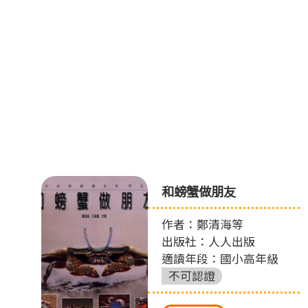
魔
和螃蟹做朋友
作者：鄭清海等
出版社：人人出版
適讀年段：國小高年級
不可認證