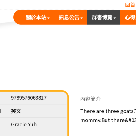
回首
(按
(按
(按
關於本站
訊息公告
群書博覽
心得
空
空
空
白
白
白
鍵
鍵
鍵
展
向
向
開
下
下
次
展
展
選
開
開
單)
次
次
選
選
單)
單)
9789576063817
內容簡介
別
英文
There are three goats.
mommy.But there&#039;s
Gracie Yuh