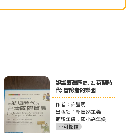
認識臺灣歷史. 2, 荷蘭時
代: 冒險者的樂園
作者：許豐明
出版社：新自然主義
適讀年段：國小高年級
不可認證