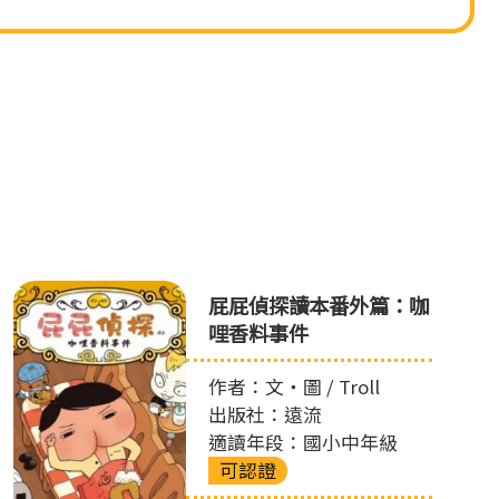
屁屁偵探讀本番外篇：咖
哩香料事件
作者：文‧圖 / Troll
出版社：遠流
適讀年段：國小中年級
可認證