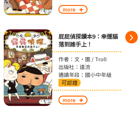
more
屁屁偵探讀本9：幸運貓
落到誰手上！
作者：文‧圖 / Troll
出版社：遠流
適讀年段：國小中年級
可認證
more