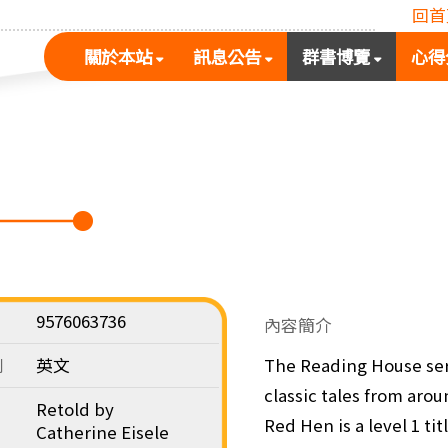
回首
(按
(按
(按
關於本站
訊息公告
群書博覽
心得
空
空
空
白
白
白
鍵
鍵
鍵
展
向
向
開
下
下
次
展
展
選
開
開
單)
次
次
選
選
單)
單)
9576063736
內容簡介
別
英文
The Reading House seri
classic tales from arou
Retold by
Red Hen is a level 1 ti
Catherine Eisele