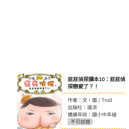
ㄘ
屁屁偵探讀本10：屁屁偵
ㄨ
探戀愛了？！
作者：文‧圖 / Troll
出版社：遠流
適讀年段：國小中年級
不可認證