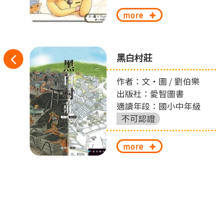
more
往
之
黑白村莊
左
作者：文‧圖 / 劉伯樂
出版社：愛智圖書
切
適讀年段：國小中年級
換
不可認證
more