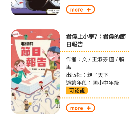
more
君偉上小學7：君偉的節
日報告
作者：文 / 王淑芬 圖 / 賴
馬
出版社：親子天下
適讀年段：國小中年級
可認證
more