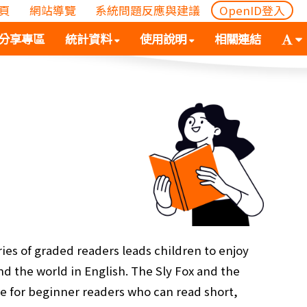
頁
網站導覽
系統問題反應與建議
OpenID登入
(
(按
字
分享專區
統計資料
使用說明
相關連結
按
空
體
空
白
大
白
鍵
小
鍵
向
切
向
下
換
下
展
(
展
開
空
開
次
白
次
選
鍵
選
單)
向
單)
下
展
es of graded readers leads children to enjoy
開
nd the world in English. The Sly Fox and the
次
tle for beginner readers who can read short,
選