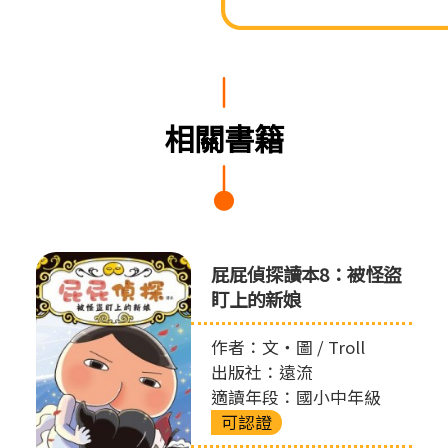
相關書籍
屁屁偵探讀本8：被怪盜
盯上的新娘
作者：文‧圖 / Troll
出版社：遠流
適讀年段：國小中年級
可認證