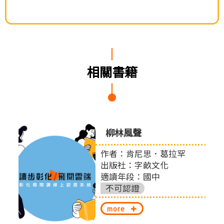
相關書籍
0個與
柳林風聲
提案
作者：肯尼思．葛拉罕
出版社：字畝文化
適讀年段：國中
股份
不可認證
more