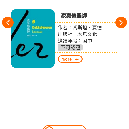
寂寞傀儡師
往
作者：喬斯坦‧賈德
扎
左
出版社：木馬文化
適讀年段：國中
切
不可認證
換
more