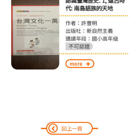
認識臺灣歷史. 1, 遠古時
代: 南島語族的天地
作者：許豐明
出版社：新自然主義
適讀年段：國小高年級
不可認證
more
回上一頁