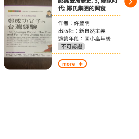
認識臺灣歷史. 3, 鄭家時
代: 鄭氏集團的興衰
作者：許豐明
出版社：新自然主義
適讀年段：國小高年級
不可認證
more