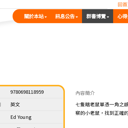
回首
(按
(按
(按
關於本站
訊息公告
群書博覽
心得
空
空
空
白
白
白
鍵
鍵
鍵
展
向
向
開
下
下
次
展
展
選
開
開
單)
次
次
選
選
單)
單)
9780698118959
內容簡介
別
英文
七隻瞎老鼠單憑一角之
察的小老鼠，找到正確
Ed Young