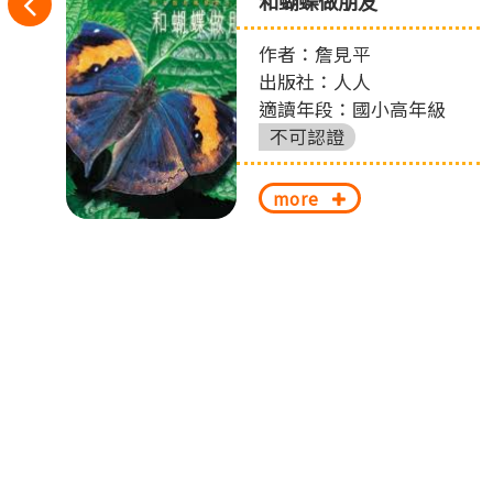
往
消
和蝴蝶做朋友
左
作者：詹見平
圖
出版社：人人
切
適讀年段：國小高年級
換
不可認證
more