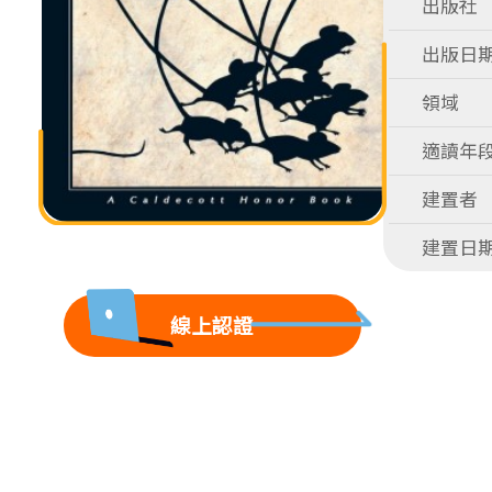
出版社
出版日
領域
適讀年
建置者
建置日
線上認證