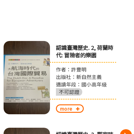
認識臺灣歷史. 2, 荷蘭時
代: 冒險者的樂園
作者：許豐明
出版社：新自然主義
適讀年段：國小高年級
不可認證
more