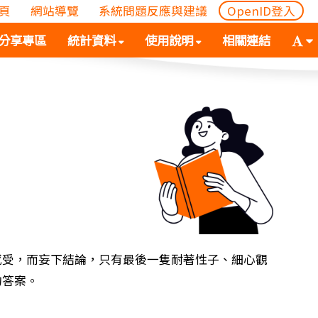
頁
網站導覽
系統問題反應與建議
OpenID登入
(
(按
字
分享專區
統計資料
使用說明
相關連結
按
空
體
空
白
大
白
鍵
小
鍵
向
切
向
下
換
下
展
(
展
開
空
開
次
白
次
選
鍵
選
單)
向
單)
下
展
感受，而妄下結論，只有最後一隻耐著性子、細心觀
開
的答案。
次
選