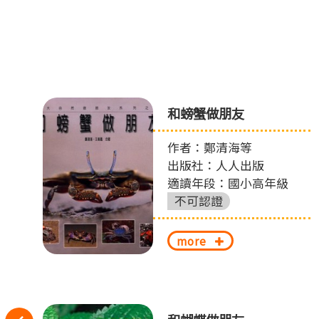
魔
和螃蟹做朋友
作者：鄭清海等
出版社：人人出版
適讀年段：國小高年級
不可認證
more