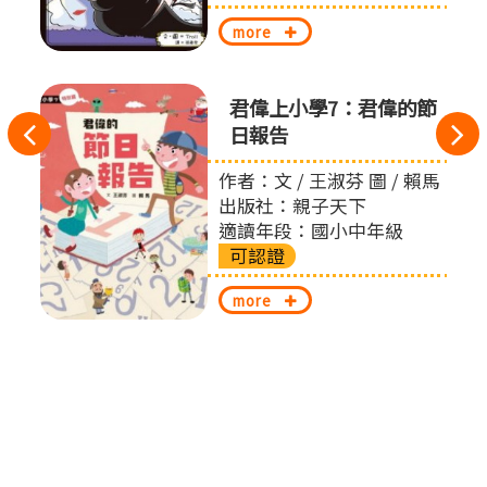
more
君偉上小學7：君偉的節
往
日報告
左
作者：文 / 王淑芬 圖 / 賴馬
出版社：親子天下
切
適讀年段：國小中年級
可認證
換
more