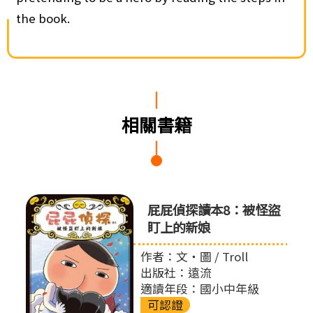
the book.
相關書籍
屁屁偵
屁屁偵探讀本8：被怪盜
盯上的新娘
作者：文‧圖 / Troll
出版社：遠流
適讀年段：國小中年級
可認證