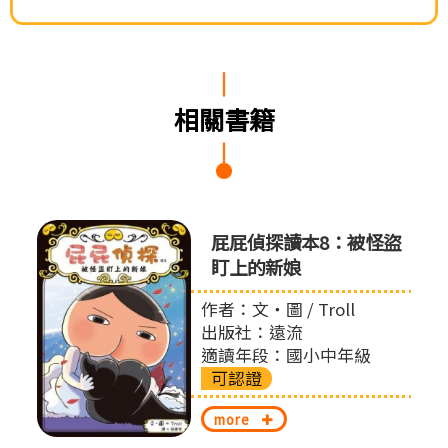
相關書籍
屁屁偵
屁屁偵探讀本8：被怪盜
盯上的新娘
作者：文‧圖 / Troll
出版社：遠流
適讀年段：國小中年級
可認證
more