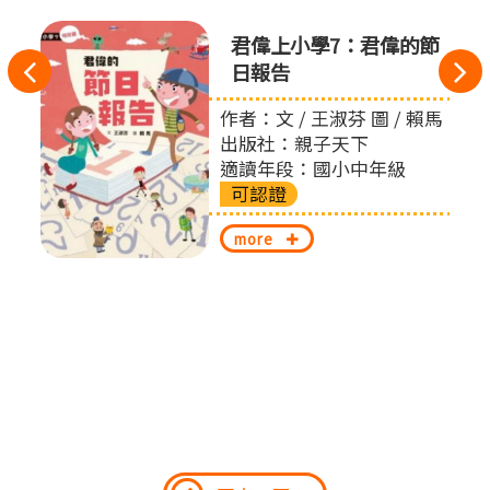
君偉上小學7：君偉的節
往
日報告
左
作者：文 / 王淑芬 圖 / 賴馬
出版社：親子天下
切
適讀年段：國小中年級
可認證
換
more