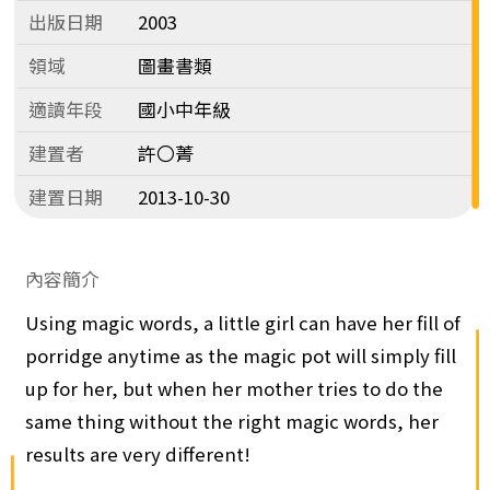
出版日期
2003
領域
圖畫書類
適讀年段
國小中年級
建置者
許〇菁
建置日期
2013-10-30
內容簡介
Using magic words, a little girl can have her fill of
porridge anytime as the magic pot will simply fill
up for her, but when her mother tries to do the
same thing without the right magic words, her
results are very different!