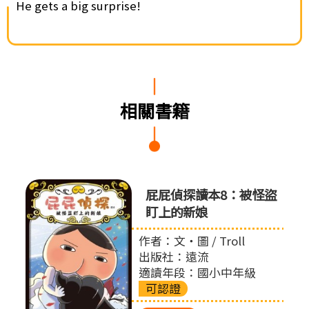
He gets a big surprise!
相關書籍
屁屁偵
屁屁偵探讀本8：被怪盜
盯上的新娘
作者：文‧圖 / Troll
出版社：遠流
適讀年段：國小中年級
可認證