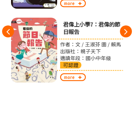
more
君偉上小學7：君偉的節
往
日報告
左
作者：文 / 王淑芬 圖 / 賴馬
出版社：親子天下
切
適讀年段：國小中年級
可認證
換
more