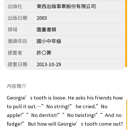
出版社
東西出版事業股份有限公司
出版日期
2003
領域
圖畫書類
適讀年段
國小中年級
建置者
許〇菁
建置日期
2013-10-29
內容簡介
Georgie’s tooth is loose. He asks his friends how
to pull it out.—”No string!” he cried.”No
apple!””No dentist!””No twisting!””And no
fudge!” But how will Georgie’s tooth come out?