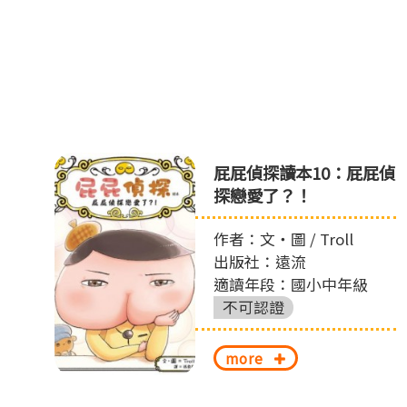
ㄘ
屁屁偵探讀本10：屁屁偵
ㄨ
探戀愛了？！
作者：文‧圖 / Troll
出版社：遠流
適讀年段：國小中年級
不可認證
more