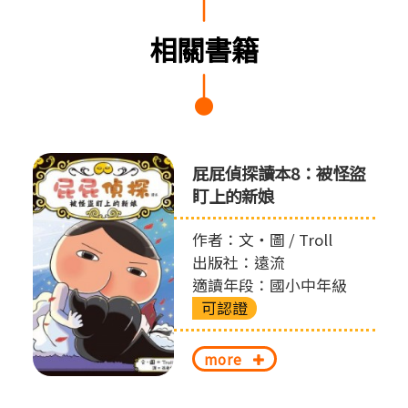
相關書籍
屁屁偵探讀本8：被怪盜
盯上的新娘
作者：文‧圖 / Troll
出版社：遠流
適讀年段：國小中年級
可認證
more