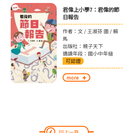
君偉上小學7：君偉的節
日報告
作者：文 / 王淑芬 圖 / 賴
馬
出版社：親子天下
適讀年段：國小中年級
可認證
more
回上一頁