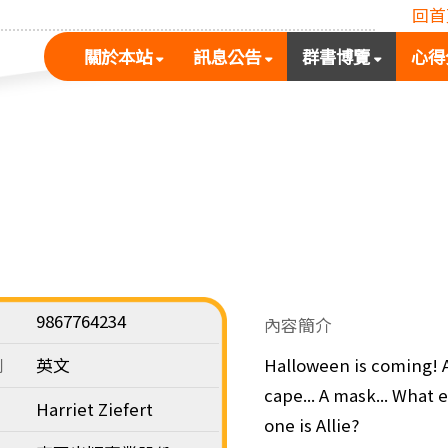
回首
(按
(按
(按
關於本站
訊息公告
群書博覽
心得
空
空
空
白
白
白
鍵
鍵
鍵
展
向
向
開
下
下
次
展
展
選
開
開
單)
次
次
選
選
單)
單)
9867764234
內容簡介
別
英文
Halloween is coming! Al
cape... A mask... What 
Harriet Ziefert
one is Allie?