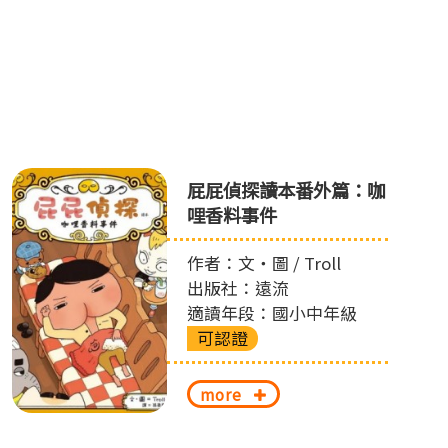
屁屁偵探讀本番外篇：咖
哩香料事件
作者：文‧圖 / Troll
出版社：遠流
適讀年段：國小中年級
可認證
more