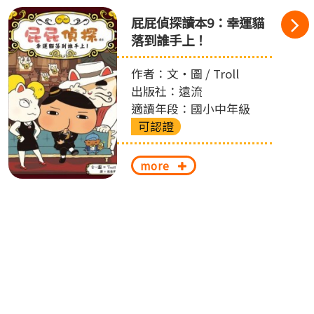
屁屁偵探讀本9：幸運貓
落到誰手上！
作者：文‧圖 / Troll
出版社：遠流
適讀年段：國小中年級
可認證
more