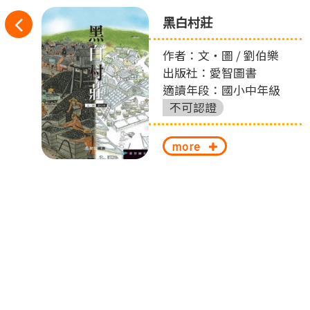
往
之
黑白村莊
左
作者：文‧圖 / 劉伯樂
出版社：愛智圖書
切
適讀年段：國小中年級
換
不可認證
more