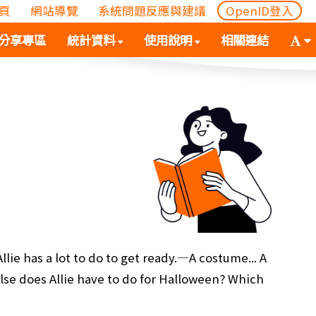
頁
網站導覽
系統問題反應與建議
OpenID登入
(
(按
字
分享專區
統計資料
使用說明
相關連結
按
空
體
空
白
大
白
鍵
小
鍵
向
切
向
下
換
下
展
(
展
開
空
開
次
白
次
選
鍵
選
單)
向
單)
下
展
lie has a lot to do to get ready.—A costume... A
開
else does Allie have to do for Halloween? Which
次
選