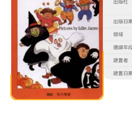
出版社
出版日
領域
適讀年
建置者
建置日