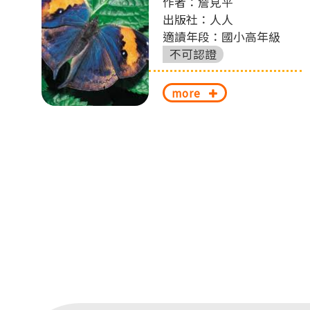
作者：詹見平
圖
出版社：人人
切
適讀年段：國小高年級
換
不可認證
more