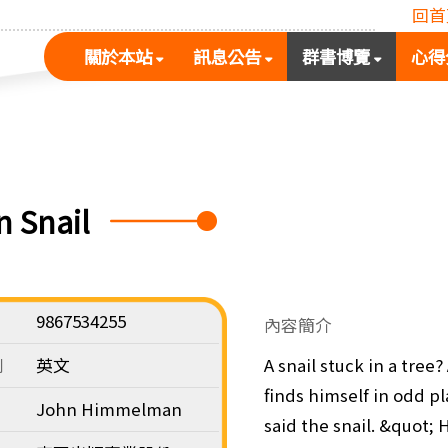
回首
(按
(按
(按
關於本站
訊息公告
群書博覽
心得
空
空
空
白
白
白
鍵
鍵
鍵
展
向
向
開
下
下
次
展
展
 Snail
選
開
開
單)
次
次
選
選
單)
單)
9867534255
內容簡介
別
英文
A snail stuck in a tree?
finds himself in odd p
John Himmelman
said the snail. &quot; 