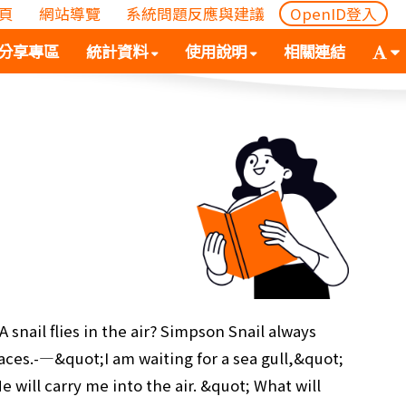
頁
網站導覽
系統問題反應與建議
OpenID登入
(
(按
字
分享專區
統計資料
使用說明
相關連結
按
空
體
空
白
大
白
鍵
小
鍵
向
切
向
下
換
下
展
(
展
開
空
開
次
白
次
選
鍵
選
單)
向
單)
下
展
 A snail flies in the air? Simpson Snail always
開
laces.-—&quot;I am waiting for a sea gull,&quot;
次
He will carry me into the air. &quot; What will
選