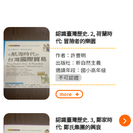
認識臺灣歷史. 2, 荷蘭時
代: 冒險者的樂園
作者：許豐明
出版社：新自然主義
適讀年段：國小高年級
不可認證
more
認識臺灣歷史. 3, 鄭家時
代: 鄭氏集團的興衰