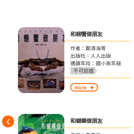
魔
和螃蟹做朋友
作者：鄭清海等
出版社：人人出版
適讀年段：國小高年級
不可認證
more
往
消
和蝴蝶做朋友
左