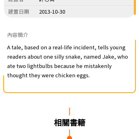
建置日期
2013-10-30
內容簡介
A tale, based on a real-life incident, tells young
readers about one silly snake, named Jake, who
ate two lightbulbs because he mistakenly
thought they were chicken eggs.
相關書籍