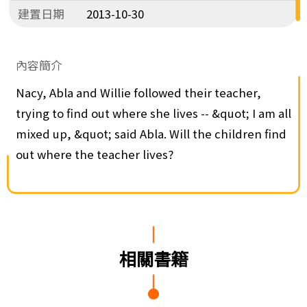
建置日期
2013-10-30
內容簡介
Nacy, Abla and Willie followed their teacher,
trying to find out where she lives -- &quot; I am all
mixed up, &quot; said Abla. Will the children find
out where the teacher lives?
相關書籍