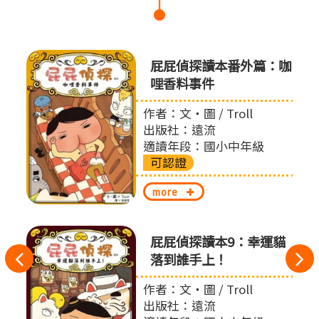
怪盜
屁屁偵探讀本番外篇：咖
哩香料事件
作者：文‧圖 / Troll
出版社：遠流
適讀年段：國小中年級
可認證
more
的節
屁屁偵探讀本9：幸運貓
往
落到誰手上！
左
 賴馬
作者：文‧圖 / Troll
出版社：遠流
切