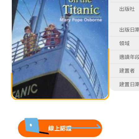
出版社
出版日
領域
適讀年
建置者
建置日
線上認證