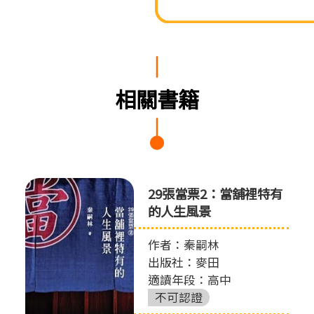
相關書籍
29張當票2：當舖裡特有
的人生風景
作者：秦嗣林
出版社：麥田
適讀年段：高中
不可認證