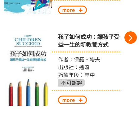
more
孩子如何成功：讓孩子受
益一生的新教養方式
作者：保羅‧塔夫
出版社：遠流
適讀年段：高中
不可認證
more