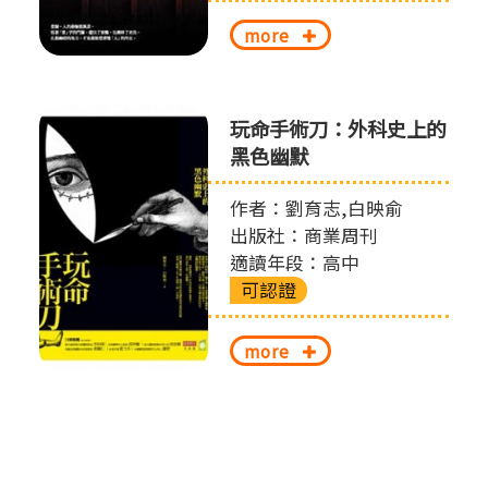
more
玩命手術刀：外科史上的
黑色幽默
作者：劉育志,白映俞
出版社：商業周刊
適讀年段：高中
可認證
more