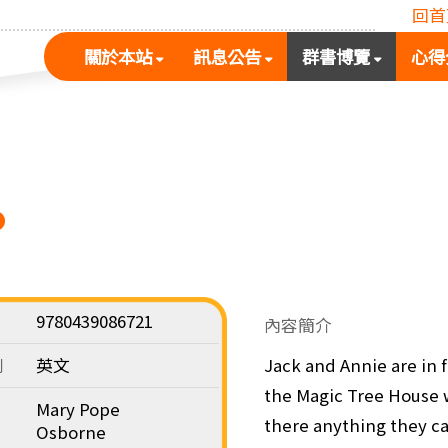
回首
(按
(按
(按
關於本站
訊息公告
群書博覽
心得
空
空
空
白
白
白
鍵
鍵
鍵
展
向
向
開
下
下
次
展
展
選
開
開
單)
次
次
選
選
單)
單)
9780439086721
內容簡介
別
英文
Jack and Annie are in 
the Magic Tree House w
Mary Pope
there anything they can
Osborne