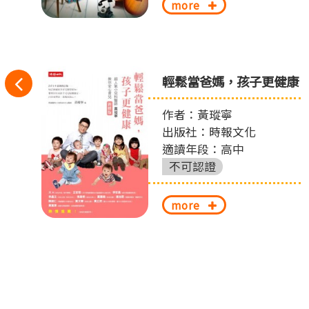
more
往
輕鬆當爸媽，孩子更健康
左
作者：黃瑽寧
出版社：時報文化
切
適讀年段：高中
換
不可認證
more