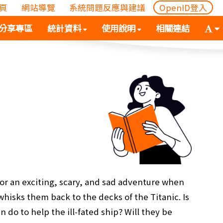
頁
網站導覽
系統問題反應與建議
OpenID登入
(
(按
字
分享專區
統計資料
使用說明
相關連結
按
空
體
空
白
大
白
鍵
小
鍵
向
切
向
下
換
下
展
(
展
開
空
開
次
白
次
選
鍵
選
單)
向
單)
下
展
for an exciting, scary, and sad adventure when
開
hisks them back to the decks of the Titanic. Is
次
 do to help the ill-fated ship? Will they be
選