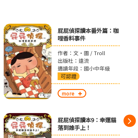
屁屁偵探讀本番外篇：咖
哩香料事件
作者：文‧圖 / Troll
出版社：遠流
適讀年段：國小中年級
可認證
more
屁屁偵探讀本9：幸運貓
落到誰手上！