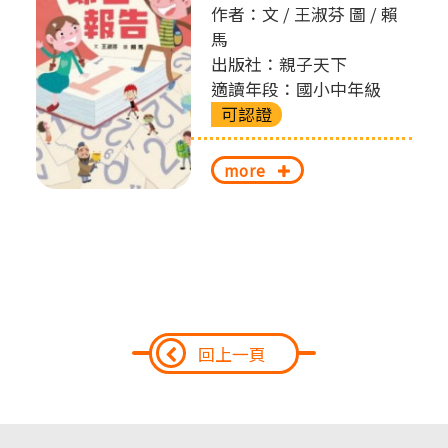
作者：文 / 王淑芬 圖 / 賴
馬
出版社：親子天下
適讀年段：國小中年級
可認證
more
回上一頁