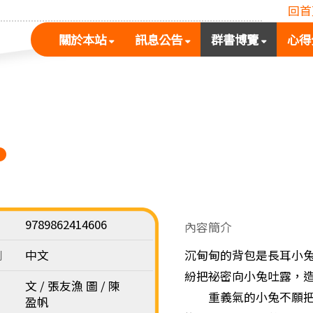
回首
(按
(按
(按
關於本站
訊息公告
群書博覽
心得
空
空
空
白
白
白
鍵
鍵
鍵
展
向
向
開
下
下
次
展
展
選
開
開
單)
次
次
選
選
單)
單)
9789862414606
內容簡介
別
中文
沉甸甸的背包是長耳小
紛把祕密向小兔吐露，
文 / 張友漁 圖 / 陳
重義氣的小兔不願把這
盈帆