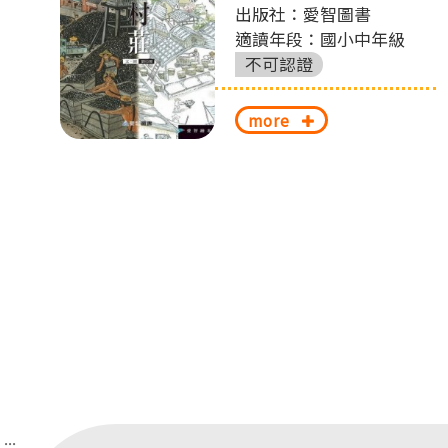
出版社：愛智圖書
切
適讀年段：國小中年級
換
不可認證
more
:::