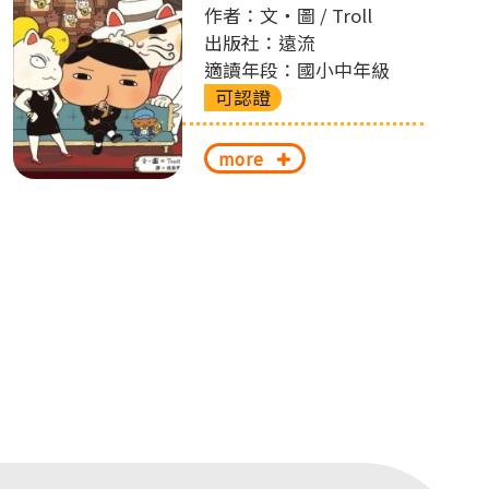
作者：文‧圖 / Troll
出版社：遠流
適讀年段：國小中年級
可認證
more