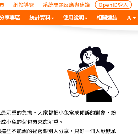
頁
網站導覽
系統問題反應與建議
OpenID登入
(
(按
字
分享專區
統計資料
使用說明
相關連結
按
空
體
空
白
大
白
鍵
小
鍵
向
切
向
下
換
下
展
(
展
開
空
開
次
白
次
選
鍵
選
單)
向
單)
下
展
兔最沉重的負擔。大家都把小兔當成傾訴的對象，紛
開
造成小兔的背包愈來愈沉重。
次
些不能說的祕密跟別人分享，只好一個人默默承
選