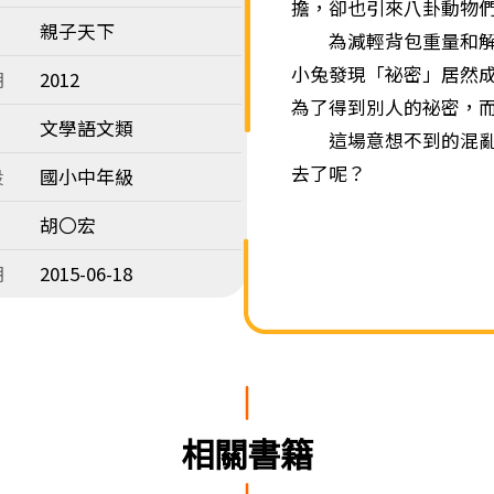
擔，卻也引來八卦動物
親子天下
為減輕背包重量和解決
小兔發現「祕密」居然
期
2012
為了得到別人的祕密，
文學語文類
這場意想不到的混亂，
去了呢？
段
國小中年級
胡〇宏
期
2015-06-18
相關書籍