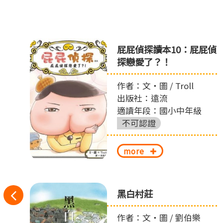
ㄘ
屁屁偵探讀本10：屁屁偵
ㄨ
探戀愛了？！
作者：文‧圖 / Troll
出版社：遠流
適讀年段：國小中年級
不可認證
more
往
之
黑白村莊
左
作者：文‧圖 / 劉伯樂