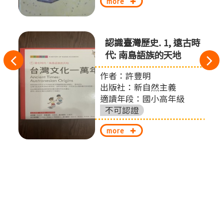
more
認識臺灣歷史. 1, 遠古時
代: 南島語族的天地
往
作者：許豐明
左
出版社：新自然主義
切
適讀年段：國小高年級
不可認證
換
more