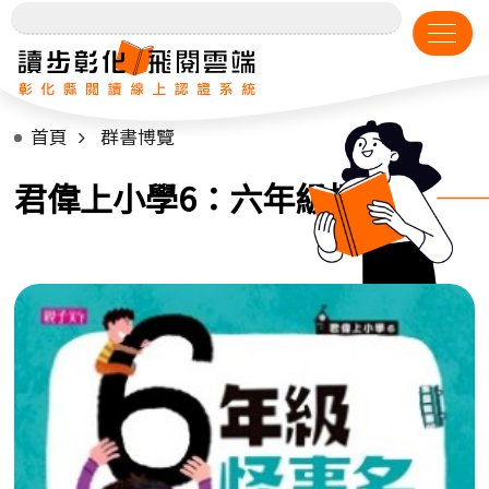
首頁
群書博覽
君偉上小學6：六年級怪事多