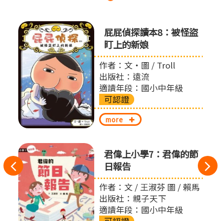
屁屁偵
屁屁偵探讀本8：被怪盜
盯上的新娘
作者：文‧圖 / Troll
出版社：遠流
適讀年段：國小中年級
可認證
more
君偉上小學7：君偉的節
往
日報告
左
作者：文 / 王淑芬 圖 / 賴馬
出版社：親子天下
切
適讀年段：國小中年級
可認證