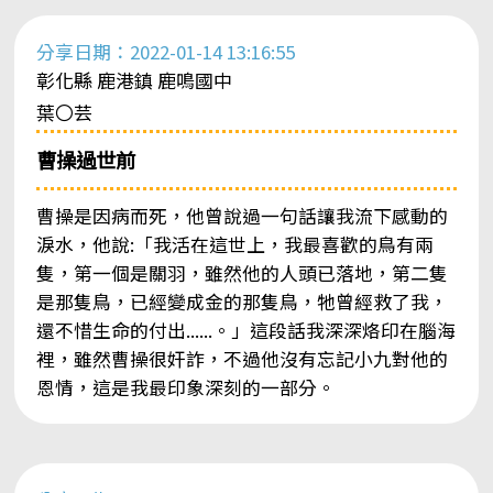
分享日期：2022-01-14 13:16:55
彰化縣 鹿港鎮 鹿鳴國中
葉〇芸
曹操過世前
曹操是因病而死，他曾說過一句話讓我流下感動的
淚水，他說:「我活在這世上，我最喜歡的鳥有兩
隻，第一個是關羽，雖然他的人頭已落地，第二隻
是那隻鳥，已經變成金的那隻鳥，牠曾經救了我，
還不惜生命的付出......。」這段話我深深烙印在腦海
裡，雖然曹操很奸詐，不過他沒有忘記小九對他的
恩情，這是我最印象深刻的一部分。