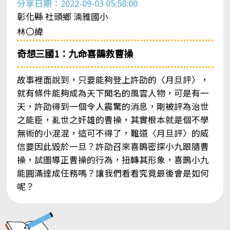
分享日期：2022-09-03 05:58:00
彰化縣 社頭鄉 湳雅國小
林〇緯
奇想三國1：九命喜鵲救曹操
故事裡面說到，只要能夠登上許劭的〈月旦評〉，
就有條件能夠成為天下聞名的風雲人物，可是有一
天，許劭得到一個令人震驚的消息，剛被評為治世
之能臣，亂世之奸雄的曹操，其實根本就是個不學
無術的小混混，這可不得了，難道〈月旦評〉的威
信要因此毀於一旦？許劭召來喜鵲密探小九跟隨曹
操，試圖導正曹操的行為，扭轉其形象，喜鵲小九
能圓滿達成任務嗎？讓我們看看究竟最後會是如何
呢？