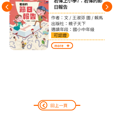
君偉上小學7：君偉的節
往
日報告
左
作者：文 / 王淑芬 圖 / 賴馬
出版社：親子天下
切
適讀年段：國小中年級
可認證
換
more
回上一頁