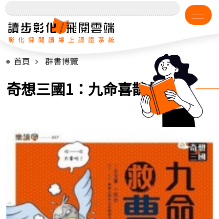
首頁
群書博覽
奇想三國1：九命喜鵲救曹操