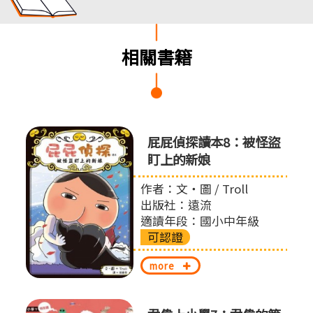
相關書籍
屁屁偵
屁屁偵探讀本8：被怪盜
盯上的新娘
作者：文‧圖 / Troll
出版社：遠流
適讀年段：國小中年級
可認證
more