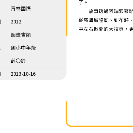
了。
青林國際
故事透過阿瑞跟著爺爺
從霞海城隍廟、到布莊
期
2012
中左右掀開的大拉頁，
圖畫書類
段
國小中年級
薛〇鈴
期
2013-10-16