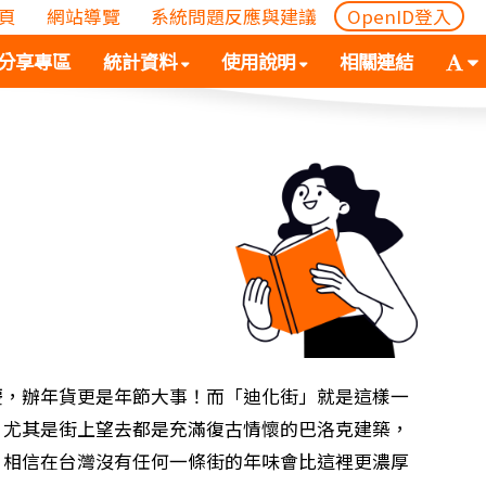
頁
網站導覽
系統問題反應與建議
OpenID登入
(
(按
字
分享專區
統計資料
使用說明
相關連結
按
空
體
空
白
大
白
鍵
小
鍵
向
切
向
下
換
下
展
(
展
開
空
開
次
白
次
選
鍵
選
單)
向
單)
下
展
慶，辦年貨更是年節大事！而「迪化街」就是這樣一
開
，尤其是街上望去都是充滿復古情懷的巴洛克建築，
次
，相信在台灣沒有任何一條街的年味會比這裡更濃厚
選