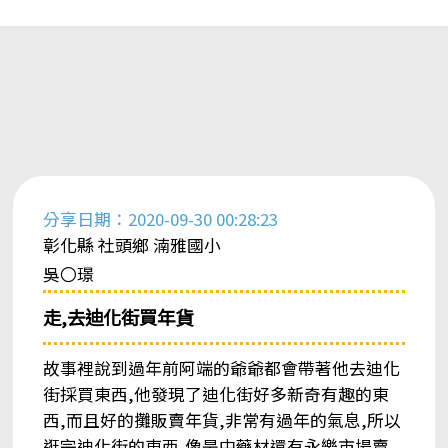
分享日期：2020-09-30 00:28:23
彰化縣 社頭鄉 湳雅國小
吳〇璟
走,去迪化街買年貨
故事裡說到過年前阿端的爺爺都會帶著他去迪化
街採買東西,他發現了迪化街好多新奇有趣的東
西,而且好的攤販賣年貨,非常有過年的氣息,所以
逛完迪化街的東西,像是中藥材還有永樂市場賣