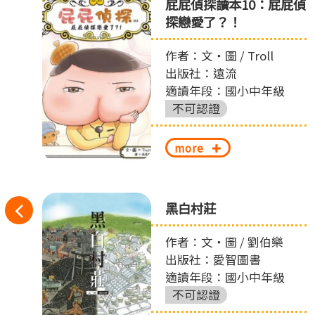
ㄘ
屁屁偵探讀本10：屁屁偵
ㄨ
探戀愛了？！
作者：文‧圖 / Troll
出版社：遠流
適讀年段：國小中年級
不可認證
more
往
之
黑白村莊
左
作者：文‧圖 / 劉伯樂
出版社：愛智圖書
切
適讀年段：國小中年級
換
不可認證