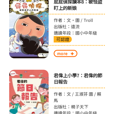
屁屁偵探讀本8：被怪盜
盯上的新娘
作者：文‧圖 / Troll
出版社：遠流
適讀年段：國小中年級
可認證
more
君偉上小學7：君偉的節
日報告
作者：文 / 王淑芬 圖 / 賴
馬
出版社：親子天下
適讀年段：國小中年級