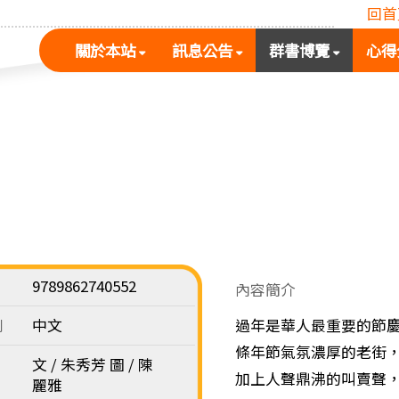
回首
(按
(按
(按
關於本站
訊息公告
群書博覽
心得
空
空
空
白
白
白
鍵
鍵
鍵
展
向
向
開
下
下
次
展
展
選
開
開
單)
次
次
選
選
單)
單)
9789862740552
內容簡介
別
中文
過年是華人最重要的節
條年節氣氛濃厚的老街
文 / 朱秀芳 圖 / 陳
加上人聲鼎沸的叫賣聲
麗雅