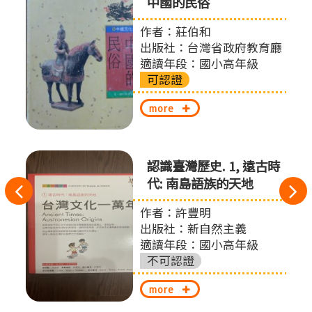
中國的民俗
作者：莊伯和
出版社：台灣省政府教育廳
適讀年段：國小高年級
可認證
more
認識臺灣歷史. 1, 遠古時
代: 南島語族的天地
往
作者：許豐明
左
出版社：新自然主義
切
適讀年段：國小高年級
不可認證
換
more