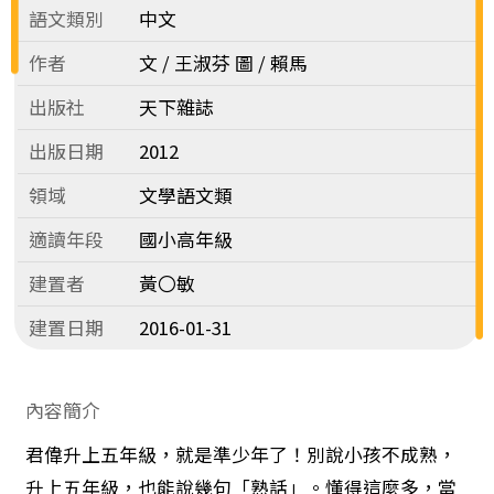
語文類別
中文
作者
文 / 王淑芬 圖 / 賴馬
出版社
天下雜誌
出版日期
2012
領域
文學語文類
適讀年段
國小高年級
建置者
黃〇敏
建置日期
2016-01-31
內容簡介
君偉升上五年級，就是準少年了！別說小孩不成熟，
升上五年級，也能說幾句「熟話」。懂得這麼多，當