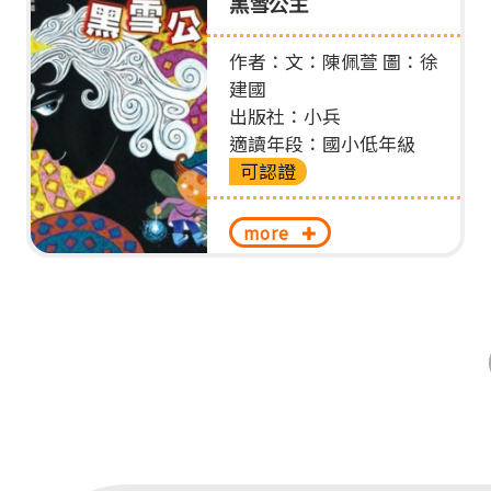
黑雪公主
作者：文：陳佩萱 圖：徐
建國
出版社：小兵
適讀年段：國小低年級
可認證
more