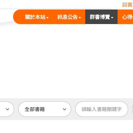
回首
(按
(按
(按
關於本站
訊息公告
群書博覽
心得
空
空
空
白
白
白
鍵
鍵
鍵
展
向
向
開
下
下
次
展
展
選
開
開
單)
次
次
選
選
單)
單)