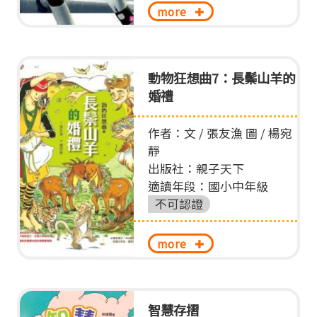
more
動物狂想曲7：長鬃山羊的
婚禮
作者：文 / 張友漁 圖 / 楊宛
靜
出版社：親子天下
適讀年段：國小中年級
不可認證
more
智慧存摺