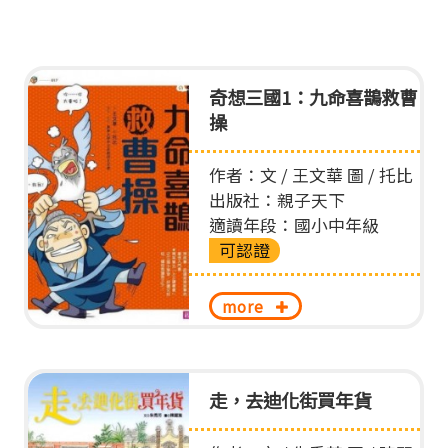
奇想三國1：九命喜鵲救曹
操
作者：文 / 王文華 圖 / 托比
出版社：親子天下
適讀年段：國小中年級
可認證
more
走，去迪化街買年貨