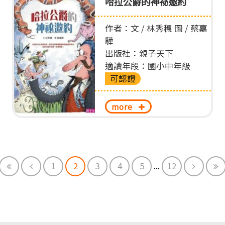
哈拉公爵的神祕邀約
作者：文 / 林秀穗 圖 / 蔡嘉
驊
出版社：親子天下
適讀年段：國小中年級
可認證
more
First
Previous
Next
E
1
2
3
4
5
...
12