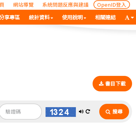
頁
網站導覽
系統問題反應與建議
OpenID登入
(
(按
字
分享專區
統計資料
使用說明
相關連結
按
空
體
空
白
大
白
鍵
小
鍵
向
切
向
下
換
下
展
(
展
開
空
開
次
白
書目下載
次
選
鍵
選
單)
向
單)
下
展
播
換
搜尋
開
放
一
次
語
張
選