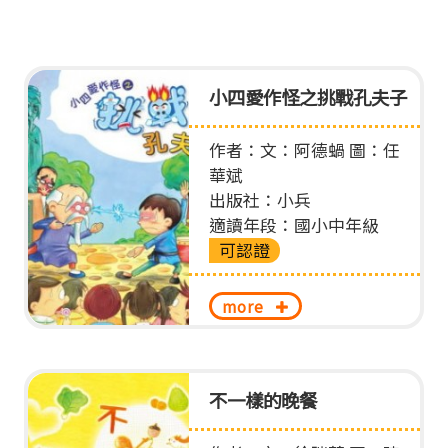
單
音
圖
小四愛作怪之挑戰孔夫子
作者：文：阿德蝸 圖：任
華斌
出版社：小兵
適讀年段：國小中年級
可認證
more
不一樣的晚餐