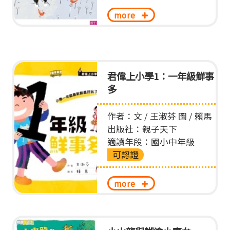
more
君偉上小學1：一年級鮮事
多
作者：文 / 王淑芬 圖 / 賴馬
出版社：親子天下
適讀年段：國小中年級
可認證
more