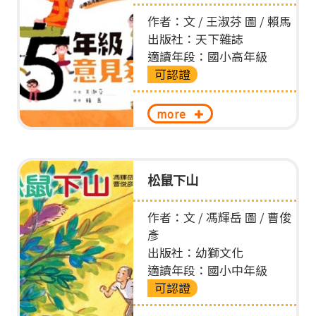
作者：文 / 王淑芬 圖 / 賴馬
出版社：天下雜誌
適讀年段：國小高年級
可認證
more
松鼠下山
作者：文 / 馮輝岳 圖 / 曹俊
彥
出版社：幼獅文化
適讀年段：國小中年級
可認證