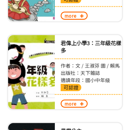
more
君偉上小學3：三年級花樣
多
作者：文 / 王淑芬 圖 / 賴馬
出版社：天下雜誌
適讀年段：國小中年級
可認證
more