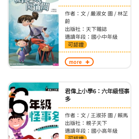
作者：文 / 嚴淑女 圖 / 林芷
蔚
出版社：天下雜誌
適讀年段：國小中年級
可認證
more
君偉上小學6：六年級怪事
多
作者：文 / 王淑芬 圖 / 賴馬
出版社：親子天下
適讀年段：國小高年級
可認證