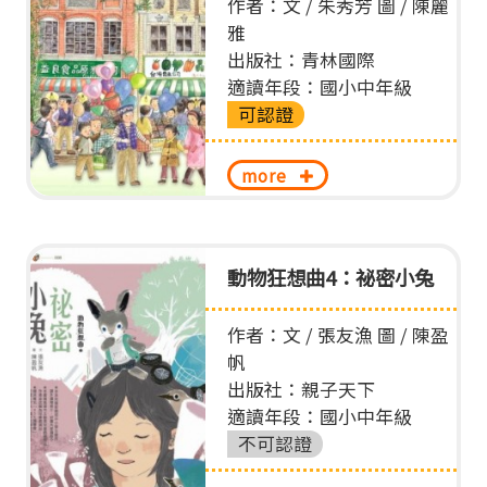
作者：文 / 朱秀芳 圖 / 陳麗
雅
出版社：青林國際
適讀年段：國小中年級
可認證
more
動物狂想曲4：祕密小兔
作者：文 / 張友漁 圖 / 陳盈
帆
出版社：親子天下
適讀年段：國小中年級
不可認證