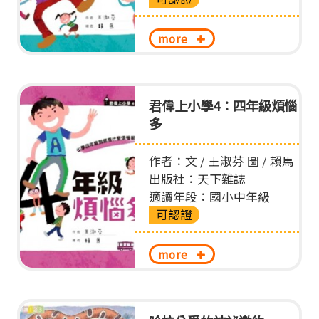
more
君偉上小學4：四年級煩惱
多
作者：文 / 王淑芬 圖 / 賴馬
出版社：天下雜誌
適讀年段：國小中年級
可認證
more