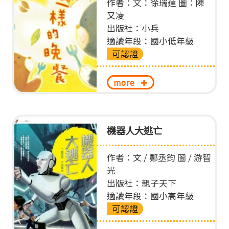
作者：文：徐瑞蓮 圖：陳
又凌
出版社：小兵
適讀年段：國小低年級
可認證
more
機器人大逃亡
作者：文 / 鄭丞鈞 圖 / 游智
光
出版社：親子天下
適讀年段：國小高年級
可認證