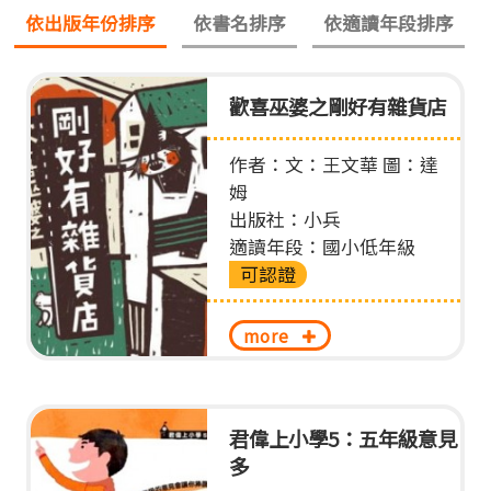
依出版年份排序
依書名排序
依適讀年段排序
歡喜巫婆之剛好有雜貨店
作者：文：王文華 圖：達
姆
出版社：小兵
適讀年段：國小低年級
可認證
more
君偉上小學5：五年級意見
多