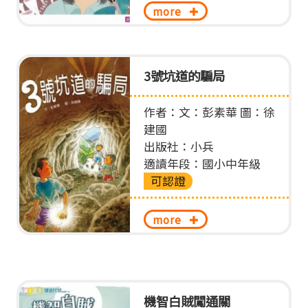
more
3號坑道的騙局
作者：文：彭素華 圖：徐
建國
出版社：小兵
適讀年段：國小中年級
可認證
more
機智白賊闖通關