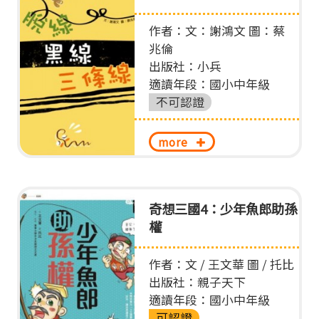
作者：文：謝鴻文 圖：蔡
兆倫
出版社：小兵
適讀年段：國小中年級
不可認證
more
奇想三國4：少年魚郎助孫
權
作者：文 / 王文華 圖 / 托比
出版社：親子天下
適讀年段：國小中年級
可認證