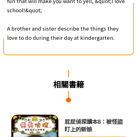
fun that will make you want to yell, &quot;I love
school!&quot;
A brother and sister describe the things they
love to do during their day at kindergarten.
相關書籍
屁屁偵
屁屁偵探讀本8：被怪盜
盯上的新娘