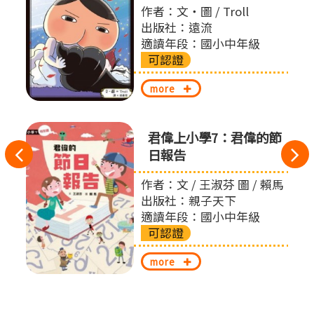
作者：文‧圖 / Troll
出版社：遠流
適讀年段：國小中年級
可認證
more
君偉上小學7：君偉的節
往
日報告
左
作者：文 / 王淑芬 圖 / 賴馬
出版社：親子天下
切
適讀年段：國小中年級
可認證
換
more