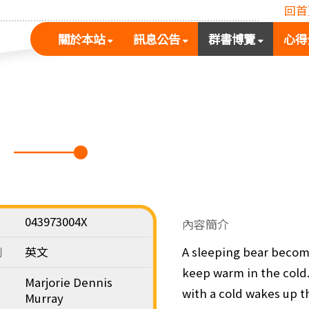
回首
(按
(按
(按
關於本站
訊息公告
群書博覽
心得
空
空
空
白
白
白
鍵
鍵
鍵
展
向
向
開
下
下
次
展
展
選
開
開
單)
次
次
選
選
單)
單)
043973004X
內容簡介
別
英文
A sleeping bear becom
keep warm in the cold
Marjorie Dennis
with a cold wakes up t
Murray