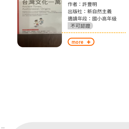
作者：許豐明
切
出版社：新自然主義
換
適讀年段：國小高年級
不可認證
more
:::