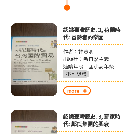
認識臺灣歷史. 2, 荷蘭時
代: 冒險者的樂園
作者：許豐明
出版社：新自然主義
適讀年段：國小高年級
不可認證
more
認識臺灣歷史. 3, 鄭家時
代: 鄭氏集團的興衰