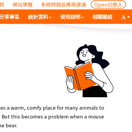
頁
網站導覽
系統問題反應與建議
OpenID登入
(
(按
字
分享專區
統計資料
使用說明
相關連結
按
空
體
空
白
大
白
鍵
小
鍵
向
切
向
下
換
下
展
(
展
開
空
開
次
白
次
選
鍵
選
單)
向
單)
下
展
es a warm, comfy place for many animals to
開
. But this becomes a problem when a mouse
次
he bear.
選