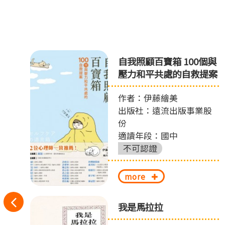
眼
自我照顧百寶箱 100個與
壓力和平共處的自救提案
作者：伊藤繪美
出版社：遠流出版事業股
份
適讀年段：國中
不可認證
more
往
我是馬拉拉
左