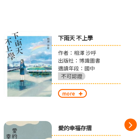
下雨天 不上學
作者：相澤 沙呼
出版社：博識圖書
適讀年段：國中
不可認證
more
愛的幸福存摺