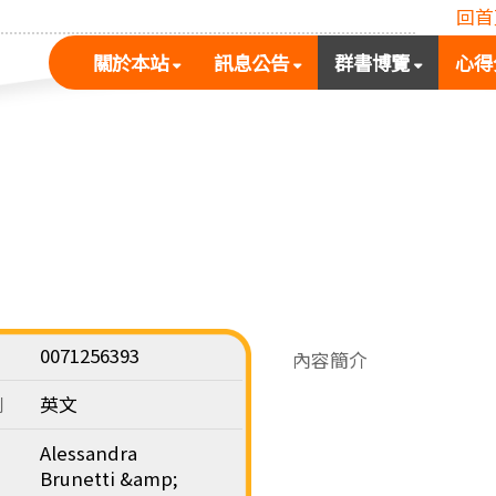
回首
(按
(按
(按
關於本站
訊息公告
群書博覽
心得
空
空
空
白
白
白
鍵
鍵
鍵
展
向
向
開
下
下
次
展
展
選
開
開
單)
次
次
選
選
單)
單)
0071256393
內容簡介
別
英文
Alessandra
Brunetti &amp;