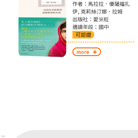
作者：馬拉拉．優薩福扎
切
伊, 克莉絲汀娜．拉姆
出版社：愛米粒
換
適讀年段：國中
可認證
more
:::