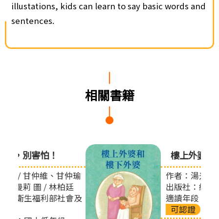
illustations, kids can learn to say basic words and
sentences.
相關書籍
樓上外婆和樓下外婆
甘仲瑜
作者：湯米‧狄波拉
柏廷
出版社：維京國際
社會及
適讀年段：國小低年級
可認證