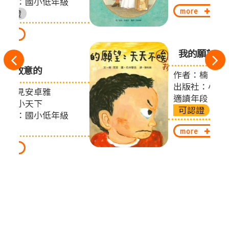
級
more
我的願望：天天不挨罵
往
作者：楠 茂宣
左
出版社：小魯
切
適讀年段：國小低年級
可認證
級
換
more