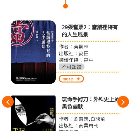
29張當票2：當舖裡特有
的人生風景
作者：秦嗣林
出版社：麥田
適讀年段：高中
不可認證
more
健康
玩命手術刀：外科史上的
往
黑色幽默
左
作者：劉育志,白映俞
切
出版社：商業周刊