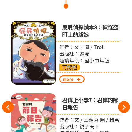
屁屁偵
屁屁偵探讀本8：被怪盜
盯上的新娘
作者：文‧圖 / Troll
出版社：遠流
適讀年段：國小中年級
可認證
more
君偉上小學7：君偉的節
往
日報告
左
作者：文 / 王淑芬 圖 / 賴馬
出版社：親子天下
切