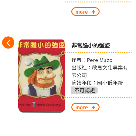
more
往
非常膽小的強盜
左
作者：Pere Muzo
切
出版社：啟思文化事業有
限公司
換
適讀年段：國小低年級
不可認證
more