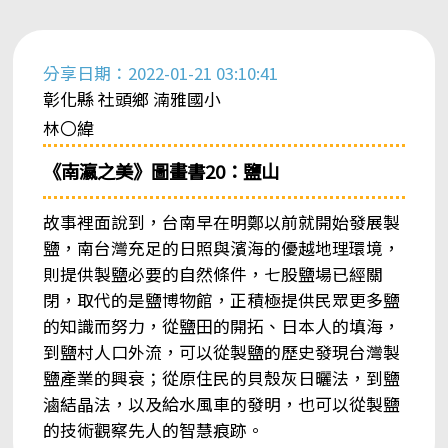
分享日期：2022-01-21 03:10:41
彰化縣 社頭鄉 湳雅國小
林〇緯
《南瀛之美》圖畫書20：鹽山
故事裡面說到，台南早在明鄭以前就開始發展製
鹽，南台灣充足的日照與濱海的優越地理環境，
則提供製鹽必要的自然條件，七股鹽場已經關
閉，取代的是鹽博物館，正積極提供民眾更多鹽
的知識而努力，從鹽田的開拓、日本人的填海，
到鹽村人口外流，可以從製鹽的歷史發現台灣製
鹽產業的興衰；從原住民的貝殼灰日曬法，到鹽
滷結晶法，以及給水風車的發明，也可以從製鹽
的技術觀察先人的智慧痕跡。