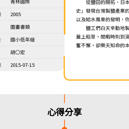
青林國際
從鹽田的開拓、日本人
史」發現台灣製鹽產業
期
2005
以及給水風車的發明，
圖畫書類
鹽工們白天辛勤地製鹽
蓋上稻草，閒暇時則到
段
國小低年級
奮不懈，卻樂天知命的
胡〇宏
期
2015-07-15
心得分享