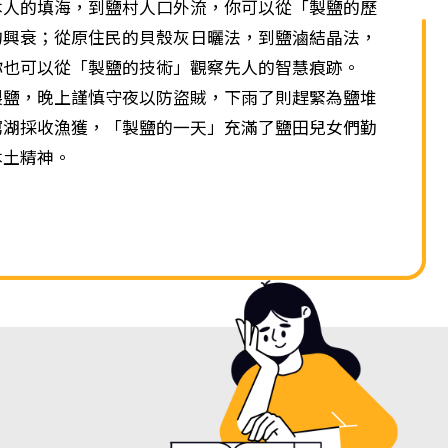
單
的填海，到鹽村人口外流，你可以從「製鹽的歷
的興衰；從原住民的貝殼灰日曬法，到鹽滷結晶法，
你也可以從「製鹽的技術」觀察先人的智慧痕跡。
，晚上謹慎守夜以防盜賊，下雨了則趕緊為鹽堆
瀉湖採收漁獲，「製鹽的一天」充滿了鹽田兒女們勤
本土精神。