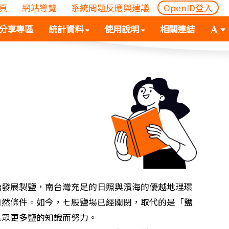
頁
網站導覽
系統問題反應與建議
OpenID登入
(
(按
字
分享專區
統計資料
使用說明
相關連結
按
空
體
空
白
大
白
鍵
小
鍵
向
切
向
下
換
下
展
(
展
開
空
開
次
白
次
選
鍵
選
單)
向
單)
下
展
始發展製鹽，南台灣充足的日照與濱海的優越地理環
開
自然條件。如今，七股鹽場已經關閉，取代的是「鹽
次
民眾更多鹽的知識而努力。
選