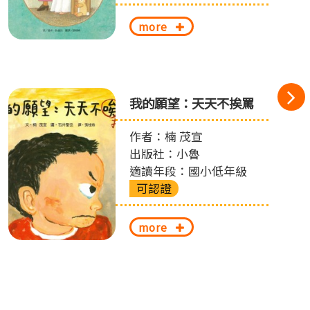
more
我的願望：天天不挨罵
作者：楠 茂宣
出版社：小魯
適讀年段：國小低年級
可認證
more