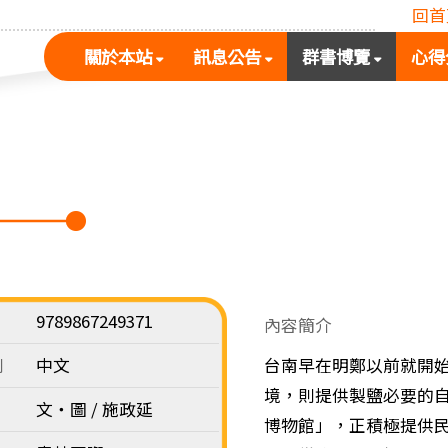
回首
(按
(按
(按
關於本站
訊息公告
群書博覽
心得
空
空
空
白
白
白
鍵
鍵
鍵
展
向
向
開
下
下
次
展
展
選
開
開
單)
次
次
選
選
單)
單)
9789867249371
內容簡介
別
中文
台南早在明鄭以前就開
境，則提供製鹽必要的
文‧圖 / 施政延
博物館」，正積極提供