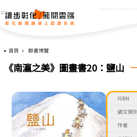
:::
首頁
群書博覽
《南瀛之美》圖畫書20：鹽山
ISBN
語文類
作者