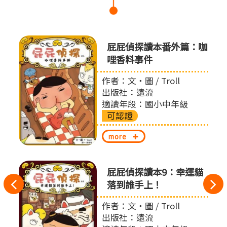
怪盜
屁屁偵探讀本番外篇：咖
哩香料事件
作者：文‧圖 / Troll
出版社：遠流
適讀年段：國小中年級
可認證
more
的節
屁屁偵探讀本9：幸運貓
往
落到誰手上！
左
 賴馬
作者：文‧圖 / Troll
出版社：遠流
切