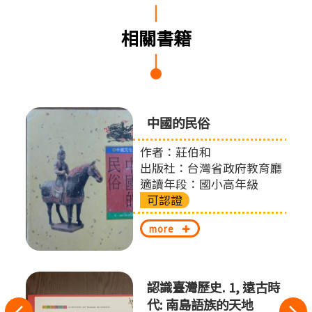
相關書籍
中國的民俗
作者：莊伯和
出版社：台灣省政府教育廳
適讀年段：國小高年級
可認證
more
認識臺灣歷史. 1, 遠古時
代: 南島語族的天地
往